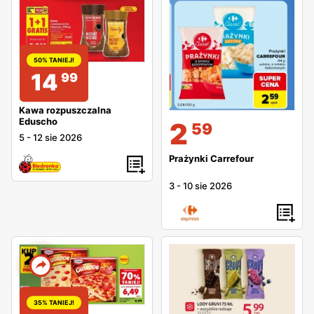
50% TANIEJ!
14
99
Kawa rozpuszczalna
Eduscho
2
59
5
-
12 sie 2026
Prażynki Carrefour
3
-
10 sie 2026
35% TANIEJ!