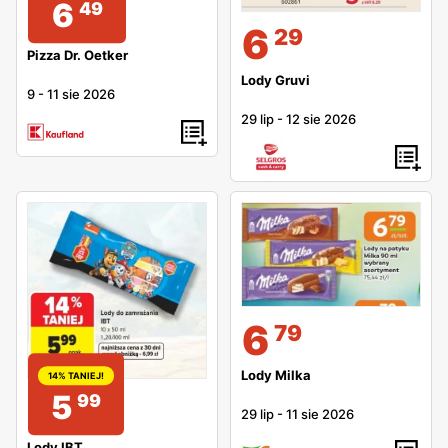
6
49
6
29
Pizza Dr. Oetker
Lody Gruvi
9
-
11 sie 2026
29 lip
-
12 sie 2026
6
79
Lody Milka
14% TANIEJ!
5
99
29 lip
-
11 sie 2026
Lody IBT