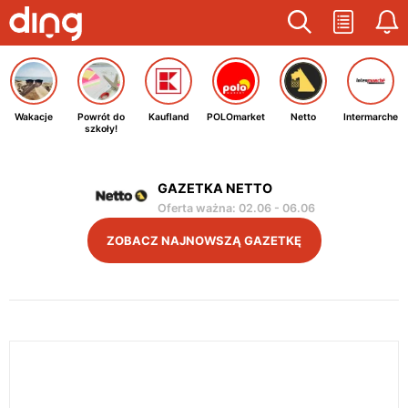
Wakacje
Powrót do
Kaufland
POLOmarket
Netto
Intermarche
szkoły!
GAZETKA NETTO
Oferta ważna
:
02.06
-
06.06
ZOBACZ NAJNOWSZĄ GAZETKĘ