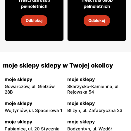
64
Treści dla osób
Treści dla osób
pełnoletnich
pełnoletnich
Likier Aperol
Likier Jägermeister
Odblokuj
Odblokuj
2
-
14 sie 2026
31 lip
-
31 sie 2026
moje sklepy sklepy w Twojej okolicy
moje sklepy
moje sklepy
Gowarczów, ul. Giełzów
Skarżysko-Kamienna, ul.
28B
Rejowska 54
moje sklepy
moje sklepy
Wojtyniów, ul. Spacerowa 1
Bliżyn, ul. Zafabryczna 23
moje sklepy
moje sklepy
Pabianice, ul. 20 Stycznia
Bodzentyn, ul. Wzdół