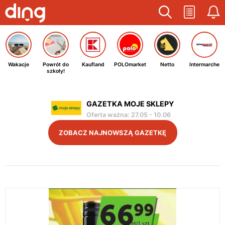
Wakacje
Powrót do
Kaufland
POLOmarket
Netto
Intermarche
szkoły!
GAZETKA MOJE SKLEPY
Oferta ważna
:
27.05
-
10.06
ZOBACZ NAJNOWSZĄ GAZETKĘ