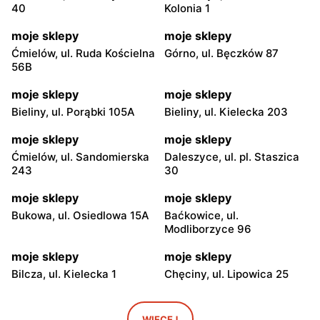
40
Kolonia 1
moje sklepy
moje sklepy
Ćmielów, ul. Ruda Kościelna
Górno, ul. Bęczków 87
56B
moje sklepy
moje sklepy
Bieliny, ul. Porąbki 105A
Bieliny, ul. Kielecka 203
moje sklepy
moje sklepy
Ćmielów, ul. Sandomierska
Daleszyce, ul. pl. Staszica
243
30
moje sklepy
moje sklepy
Bukowa, ul. Osiedlowa 15A
Baćkowice, ul.
Modliborzyce 96
moje sklepy
moje sklepy
Bilcza, ul. Kielecka 1
Chęciny, ul. Lipowica 25
moje sklepy
moje sklepy
Iwaniska, ul. Ujazdowska 5
Bogoria, ul. Rynek 30
WIĘCEJ