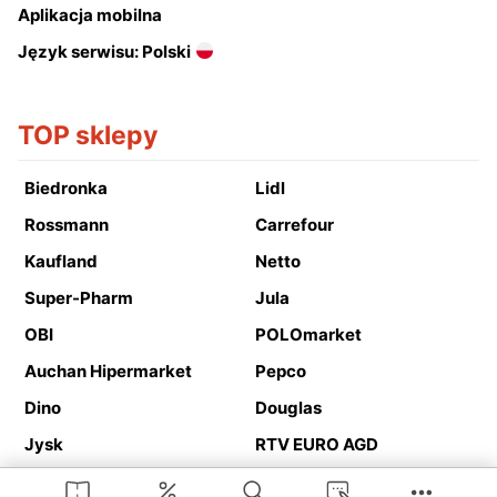
Aplikacja mobilna
Język serwisu: Polski
TOP sklepy
Biedronka
Lidl
Rossmann
Carrefour
Kaufland
Netto
Super-Pharm
Jula
OBI
POLOmarket
Auchan Hipermarket
Pepco
Dino
Douglas
Jysk
RTV EURO AGD
Action
Media Expert