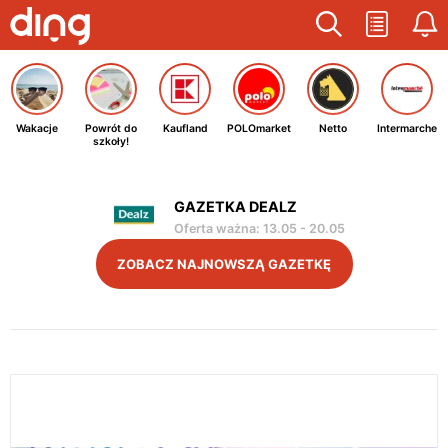
Wakacje
Powrót do
Kaufland
POLOmarket
Netto
Intermarche
szkoły!
GAZETKA DEALZ
Oferta ważna
:
13.05
-
20.05
ZOBACZ NAJNOWSZĄ GAZETKĘ