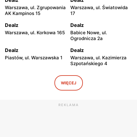
Dealz
Dealz
Warszawa, ul. Zgrupowania
Warszawa, ul. Światowida
AK Kampinos 15
17
Dealz
Dealz
Warszawa, ul. Korkowa 165
Babice Nowe, ul.
Ogrodnicza 2a
Dealz
Dealz
Piastów, ul. Warszawska 1
Warszawa, ul. Kazimierza
Szpotańskiego 4
Dealz
Dealz
Pruszków, ul. Henryka
Jabłonna, ul. Edukacyjna 2
WIĘCEJ
Sienkiewicza 19
Dealz
Dealz
REKLAMA
Piaseczno, ul. Dworcowa 21
Legionowo, ul. Jerzego
Siwińskiego 2
Dealz
Dealz
Otwock, ul. Kupiecka 2
Otwock, ul. Płk. Ryszarda