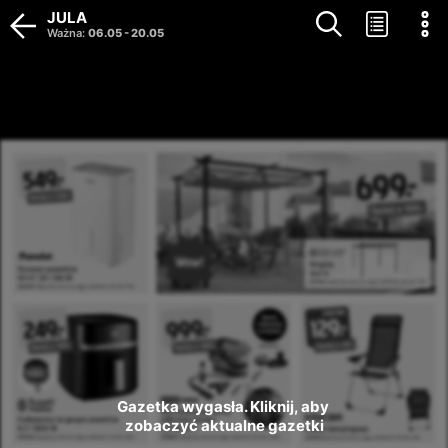
JULA
Ważna
:
06.05
-
20.05
Gazetka wygasła. Kliknij, aby 
zobaczyć aktualne gazetki