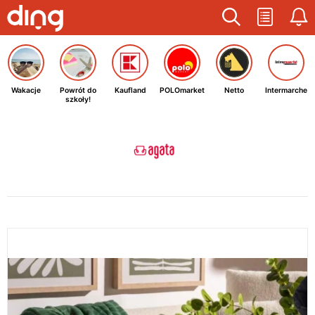
Wakacje
Powrót do
Kaufland
POLOmarket
Netto
Intermarche
szkoły!