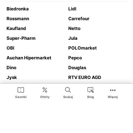
Biedronka
Lidl
Rossmann
Carrefour
Kaufland
Netto
Super-Pharm
Jula
OBI
POLOmarket
Auchan Hipermarket
Pepco
Dino
Douglas
Jysk
RTV EURO AGD
Action
Media Expert
Deichmann
Media Markt
Gazetki
Oferty
Szukaj
Blog
Więcej
Ding.pl to serwis internetowy prezentujący
gazetki promocyjne
oraz
katalogi
sklepów i dużych sieci handlowych. Dzięki
geolokalizacji otrzymasz przede wszystkim oferty sklepów, z
Twojego bliskiego otoczenia. Dodatkowo na stronie znajdziesz