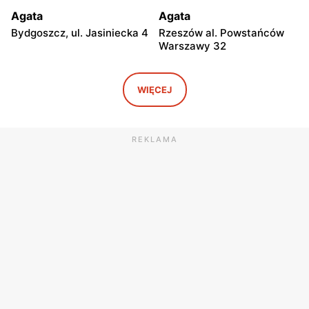
Agata
Agata
Bydgoszcz, ul. Jasiniecka 4
Rzeszów al. Powstańców
Warszawy 32
Agata
Agata
Katowice al. Walentego
Kraków, ul. Zakopiańska 70
WIĘCEJ
Roździeńskiego 93
Agata
Agata
REKLAMA
Gliwice, ul. Pszczyńska 215
Opole, ul. Ozimska 72c
Agata
Agata
Poznań, ul. Haliny
Gdańsk, ul. Przywidzka 10
Konopackiej 18
Agata
Agata
Rybnik, ul. Żorska 56
Nowy Sącz, ul. Jeremiego
Wiśniowieckiego 138
Agata
Agata
Wrocław, ul. Paprotna 12
Bielsko-Biała al. Gen.