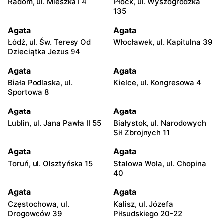
Radom, ul. Mieszka I 4
Płock, ul. Wyszogrodzka
135
Agata
Agata
Łódź, ul. Św. Teresy Od
Włocławek, ul. Kapitulna 39
Dzieciątka Jezus 94
Agata
Agata
Biała Podlaska, ul.
Kielce, ul. Kongresowa 4
Sportowa 8
Agata
Agata
Lublin, ul. Jana Pawła II 55
Białystok, ul. Narodowych
Sił Zbrojnych 11
Agata
Agata
Toruń, ul. Olsztyńska 15
Stalowa Wola, ul. Chopina
40
Agata
Agata
Częstochowa, ul.
Kalisz, ul. Józefa
Drogowców 39
Piłsudskiego 20-22