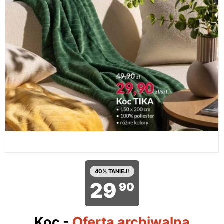
40% TANIEJ!
29
90
Koc
-
Oferta archiwalna