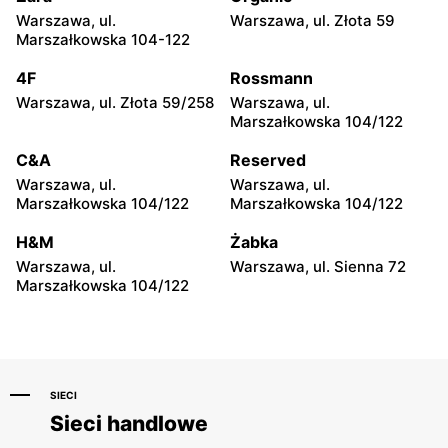
Agata
Agata
Warszawa, ul.
Warszawa, ul. Złota 59
Bielsko-Biała al. Gen.
Wrocław al. Karkonoska
Marszałkowska 104-122
Władysława Andersa 551
83a
4F
Rossmann
Agata
Agata
Warszawa, ul. Złota 59/258
Warszawa, ul.
Rumia, ul. Grunwaldzka 112
Lubin, ul. Ścinawska 22a
Marszałkowska 104/122
Agata
Agata
C&A
Reserved
Kobylnica, ul. Szczecińska
Zielona Góra, ul.
Warszawa, ul.
Warszawa, ul.
3d
Sulechowska 45
Marszałkowska 104/122
Marszałkowska 104/122
Agata
Agata
H&M
Żabka
Koszalin, ul. Koszalińska 5
Jelenia Góra al. Jana Pawła
Warszawa, ul.
Warszawa, ul. Sienna 72
II 43
Marszałkowska 104/122
SIECI
Sieci handlowe