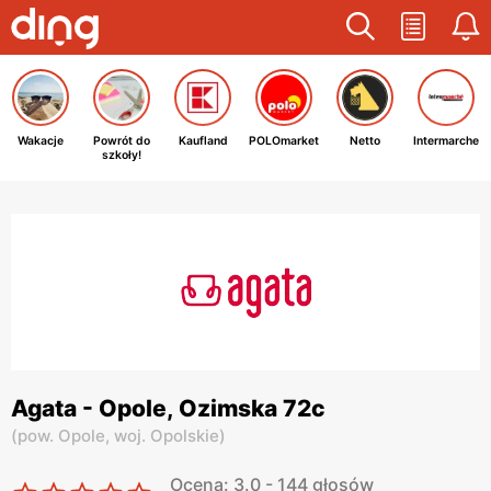
Wakacje
Powrót do
Kaufland
POLOmarket
Netto
Intermarche
szkoły!
Agata - Opole, Ozimska 72c
(
pow. Opole,
woj. Opolskie
)
Ocena: 3.0 - 144 głosów