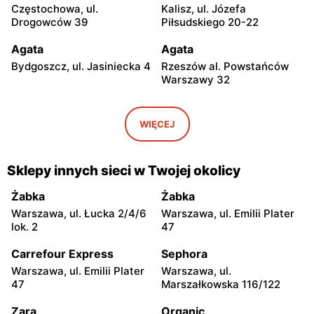
Częstochowa, ul.
Kalisz, ul. Józefa
Drogowców 39
Piłsudskiego 20-22
Agata
Agata
Bydgoszcz, ul. Jasiniecka 4
Rzeszów al. Powstańców
Warszawy 32
Agata
Agata
Katowice al. Walentego
Kraków, ul. Zakopiańska 70
WIĘCEJ
Roździeńskiego 93
Agata
Agata
Sklepy innych sieci w Twojej okolicy
Gliwice, ul. Pszczyńska 215
Poznań, ul. Haliny
Konopackiej 18
Żabka
Żabka
Warszawa, ul. Łucka 2/4/6
Warszawa, ul. Emilii Plater
Agata
Agata
lok. 2
47
Gdańsk, ul. Przywidzka 10
Rybnik, ul. Żorska 56
Carrefour Express
Sephora
Agata
Agata
Warszawa, ul. Emilii Plater
Warszawa, ul.
Nowy Sącz, ul. Jeremiego
Wrocław, ul. Paprotna 12
47
Marszałkowska 116/122
Wiśniowieckiego 138
Zara
Organic