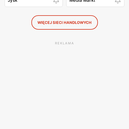
Jysk
Media Markt
WIĘCEJ SIECI HANDLOWYCH
REKLAMA