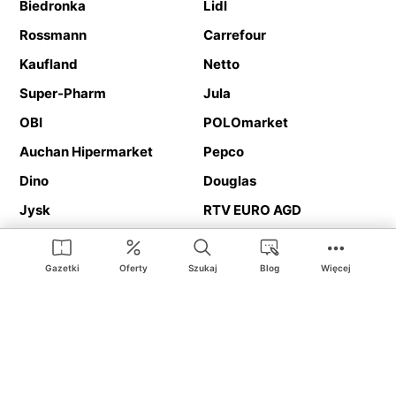
Biedronka
Lidl
Rossmann
Carrefour
Kaufland
Netto
Super-Pharm
Jula
OBI
POLOmarket
Auchan Hipermarket
Pepco
Dino
Douglas
Jysk
RTV EURO AGD
Action
Media Expert
Deichmann
Media Markt
Gazetki
Oferty
Szukaj
Blog
Więcej
Ding.pl to serwis internetowy prezentujący
gazetki promocyjne
oraz
katalogi
sklepów i dużych sieci handlowych. Dzięki
geolokalizacji otrzymasz przede wszystkim oferty sklepów, z
Twojego bliskiego otoczenia. Dodatkowo na stronie znajdziesz
adresy sklepów, więc w trakcie podróży bez problemu trafisz do
ulubionego sklepu.