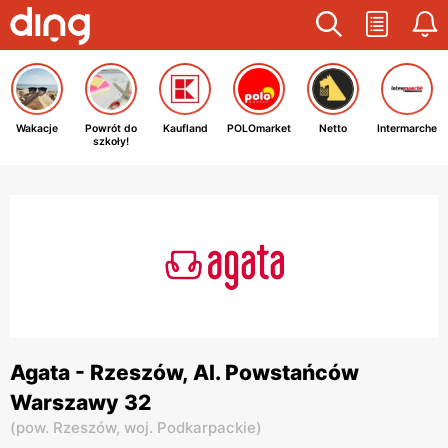
Wakacje
Powrót do
Kaufland
POLOmarket
Netto
Intermarche
szkoły!
Agata - Rzeszów, Al. Powstańców
Warszawy 32
(
pow. Rzeszów,
woj. Podkarpackie
)