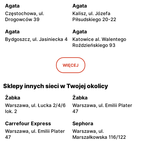
Agata
Agata
Częstochowa, ul.
Kalisz, ul. Józefa
Drogowców 39
Piłsudskiego 20-22
Agata
Agata
Bydgoszcz, ul. Jasiniecka 4
Katowice al. Walentego
Roździeńskiego 93
Agata
Agata
Kraków, ul. Zakopiańska 70
Gliwice, ul. Pszczyńska 215
WIĘCEJ
Agata
Agata
Opole, ul. Ozimska 72c
Poznań, ul. Haliny
Sklepy innych sieci w Twojej okolicy
Konopackiej 18
Żabka
Żabka
Agata
Agata
Warszawa, ul. Łucka 2/4/6
Warszawa, ul. Emilii Plater
Gdańsk, ul. Przywidzka 10
Rybnik, ul. Żorska 56
lok. 2
47
Agata
Agata
Carrefour Express
Sephora
Nowy Sącz, ul. Jeremiego
Wrocław, ul. Paprotna 12
Warszawa, ul. Emilii Plater
Warszawa, ul.
Wiśniowieckiego 138
47
Marszałkowska 116/122