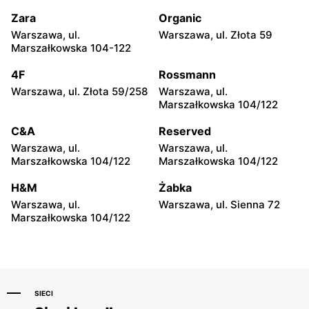
Agata
Agata
Zara
Organic
Bielsko-Biała al. Gen.
Wrocław al. Karkonoska
Warszawa, ul.
Warszawa, ul. Złota 59
Władysława Andersa 551
83a
Marszałkowska 104-122
Agata
Agata
4F
Rossmann
Rumia, ul. Grunwaldzka 112
Lubin, ul. Ścinawska 22a
Warszawa, ul. Złota 59/258
Warszawa, ul.
Marszałkowska 104/122
Agata
Agata
C&A
Reserved
Kobylnica, ul. Szczecińska
Zielona Góra, ul.
3d
Sulechowska 45
Warszawa, ul.
Warszawa, ul.
Marszałkowska 104/122
Marszałkowska 104/122
Agata
Agata
H&M
Żabka
Koszalin, ul. Koszalińska 5
Jelenia Góra al. Jana Pawła
II 43
Warszawa, ul.
Warszawa, ul. Sienna 72
Marszałkowska 104/122
SIECI