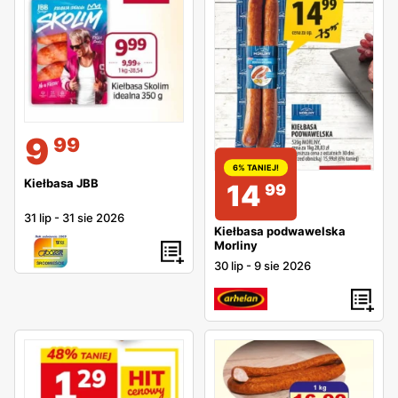
9
99
6% TANIEJ!
Kiełbasa JBB
14
99
31 lip
-
31 sie 2026
Kiełbasa podwawelska
Morliny
30 lip
-
9 sie 2026