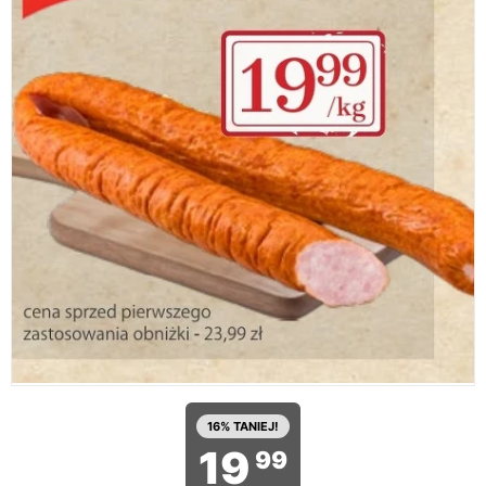
16% TANIEJ!
19
99