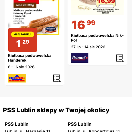
16
99
48% TANIEJ!
Kiełbasa podwawelska Nik-
Pol
1
29
27 lip
-
14 sie 2026
Kiełbasa podwawelska
Hańderek
6
-
16 sie 2026
PSS Lublin sklepy w Twojej okolicy
PSS Lublin
PSS Lublin
Lublin, ul. Harnasie 11
Lublin, ul. Koncertowa 11