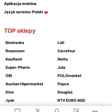
Aplikacja mobilna
Język serwisu: Polski
TOP sklepy
Biedronka
Lidl
Rossmann
Carrefour
Kaufland
Netto
Super-Pharm
Jula
OBI
POLOmarket
Auchan Hipermarket
Pepco
Dino
Douglas
Jysk
RTV EURO AGD
Action
Media Expert