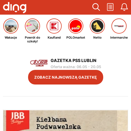
Wakacje
Powrót do
Kaufland
POLOmarket
Netto
Intermarche
szkoły!
GAZETKA PSS LUBLIN
Oferta ważna
:
06.05
-
20.05
ZOBACZ NAJNOWSZĄ GAZETKĘ