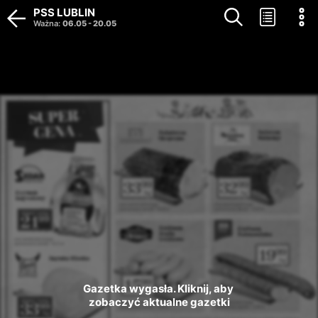
PSS LUBLIN
Ważna
:
06.05
-
20.05
Gazetka wygasła. Kliknij, aby 
zobaczyć aktualne gazetki