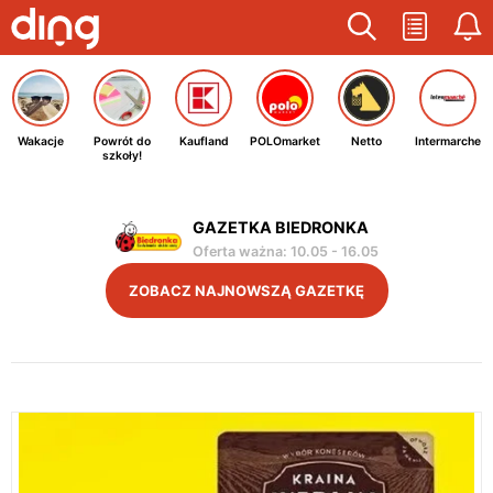
Wakacje
Powrót do
Kaufland
POLOmarket
Netto
Intermarche
szkoły!
GAZETKA BIEDRONKA
Oferta ważna
:
10.05
-
16.05
ZOBACZ NAJNOWSZĄ GAZETKĘ