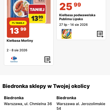
25
99
Kiełbasa podwawelska
Publima Lipsko
7% TANIEJ!
27 lip
-
14 sie 2026
13
99
Kiełbasa Morliny
2
-
8 sie 2026
Biedronka sklepy w Twojej okolicy
Biedronka
Biedronka
Warszawa, ul. Chmielna 36
Warszawa al. Jerozolimskie
54