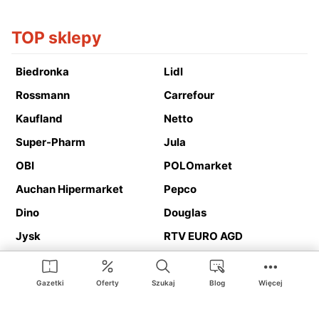
TOP sklepy
Biedronka
Lidl
Rossmann
Carrefour
Kaufland
Netto
Super-Pharm
Jula
OBI
POLOmarket
Auchan Hipermarket
Pepco
Dino
Douglas
Jysk
RTV EURO AGD
Action
Media Expert
Deichmann
Media Markt
Gazetki
Oferty
Szukaj
Blog
Więcej