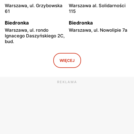
Warszawa, ul. Grzybowska
Warszawa al. Solidarności
61
115
Biedronka
Biedronka
Warszawa, ul. rondo
Warszawa, ul. Nowolipie 7a
Ignacego Daszyńskiego 2C,
bud.
Biedronka
Biedronka
Warszawa, ul. Ogrodowa 58
Warszawa al. Solidarności
WIĘCEJ
86 88
Biedronka
Biedronka
REKLAMA
Warszawa, ul. Dobra 42
Warszawa, ul. Juliana
Ursyna Niemcewicza 8
Biedronka
Biedronka
Warszawa, ul. Solec 24
Warszawa, ul. Juliana
Ursyna Niemcewicza 26
Biedronka
Biedronka
Warszawa, ul.
Warszawa, ul. Górnośląska