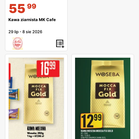
55
99
Kawa ziarnista MK Cafe
29 lip
-
8 sie 2026