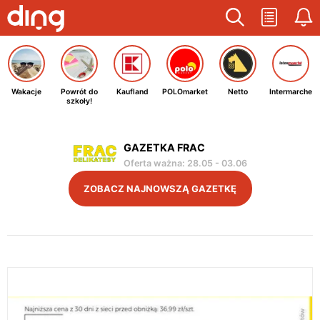
Wakacje
Powrót do
Kaufland
POLOmarket
Netto
Intermarche
szkoły!
GAZETKA FRAC
Oferta ważna
:
28.05
-
03.06
ZOBACZ NAJNOWSZĄ GAZETKĘ