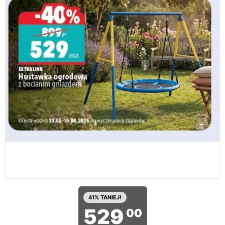
41% TANIEJ!
529
00