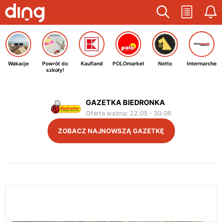
Wakacje
Powrót do
Kaufland
POLOmarket
Netto
Intermarche
szkoły!
GAZETKA BIEDRONKA
Oferta ważna
:
22.05
-
30.06
ZOBACZ NAJNOWSZĄ GAZETKĘ