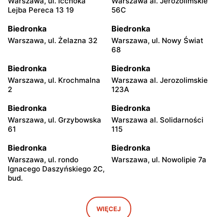
Warszawa, ul. Icchoka
Warszawa al. Jerozolimskie
Lejba Pereca 13 19
56C
Biedronka
Biedronka
Warszawa, ul. Żelazna 32
Warszawa, ul. Nowy Świat
68
Biedronka
Biedronka
Warszawa, ul. Krochmalna
Warszawa al. Jerozolimskie
2
123A
Biedronka
Biedronka
Warszawa, ul. Grzybowska
Warszawa al. Solidarności
61
115
Biedronka
Biedronka
Warszawa, ul. rondo
Warszawa, ul. Nowolipie 7a
Ignacego Daszyńskiego 2C,
bud.
Biedronka
Biedronka
Warszawa, ul. Ogrodowa 58
Warszawa al. Solidarności
WIĘCEJ