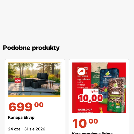
Podobne produkty
699
00
Kanapa Ekvip
10
00
24 cze
-
31 sie 2026
Kora ogrodowa Prima