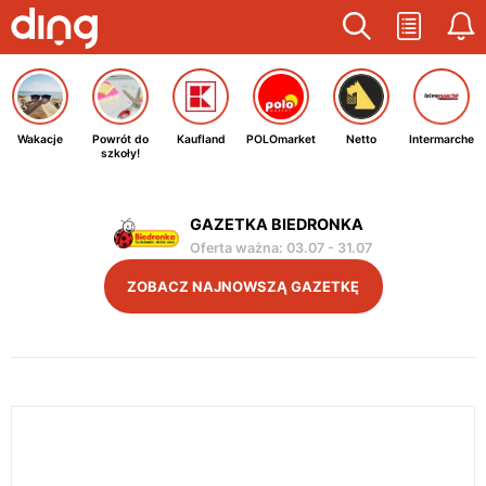
Wakacje
Powrót do
Kaufland
POLOmarket
Netto
Intermarche
szkoły!
GAZETKA BIEDRONKA
Oferta ważna
:
03.07
-
31.07
ZOBACZ NAJNOWSZĄ GAZETKĘ