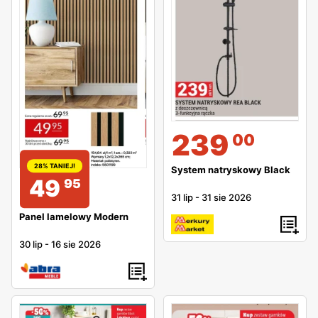
239
00
28% TANIEJ!
System natryskowy Black
49
95
31 lip
-
31 sie 2026
Panel lamelowy Modern
30 lip
-
16 sie 2026