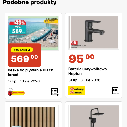
Podobne produkty
43% TANIEJ!
95
00
569
00
Bateria umywalkowa
Deska do pływania Black
Neptun
forest
31 lip
-
31 sie 2026
17 lip
-
16 sie 2026