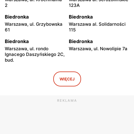
2
123A
Biedronka
Biedronka
Warszawa, ul. Grzybowska
Warszawa al. Solidarności
61
115
Biedronka
Biedronka
Warszawa, ul. rondo
Warszawa, ul. Nowolipie 7a
Ignacego Daszyńskiego 2C,
bud.
Biedronka
Biedronka
Warszawa, ul. Ogrodowa 58
Warszawa al. Solidarności
WIĘCEJ
86 88
Biedronka
Biedronka
REKLAMA
Warszawa, ul. Dobra 42
Warszawa, ul. Juliana
Ursyna Niemcewicza 8
Biedronka
Biedronka
Warszawa, ul. Solec 24
Warszawa, ul. Juliana
Ursyna Niemcewicza 26