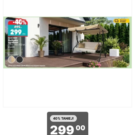
40% TANIEJ!
299
00