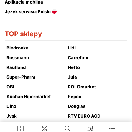
Aplikacja mobilna
Język serwisu: Polski
TOP sklepy
Biedronka
Lidl
Rossmann
Carrefour
Kaufland
Netto
Super-Pharm
Jula
OBI
POLOmarket
Auchan Hipermarket
Pepco
Dino
Douglas
Jysk
RTV EURO AGD
Action
Media Expert