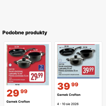
Podobne produkty
39
99
29
99
Garnek Crofton
Garnek Crofton
4
-
10 sie 2026