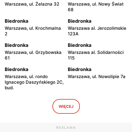
Warszawa, ul. Żelazna 32
Warszawa, ul. Nowy Świat
68
Biedronka
Biedronka
Warszawa, ul. Krochmalna
Warszawa al. Jerozolimskie
2
123A
Biedronka
Biedronka
Warszawa, ul. Grzybowska
Warszawa al. Solidarności
61
115
Biedronka
Biedronka
Warszawa, ul. rondo
Warszawa, ul. Nowolipie 7a
Ignacego Daszyńskiego 2C,
bud.
Biedronka
Biedronka
Warszawa, ul. Ogrodowa 58
Warszawa al. Solidarności
WIĘCEJ
86 88
Biedronka
Biedronka
REKLAMA
Warszawa, ul. Dobra 42
Warszawa, ul. Juliana