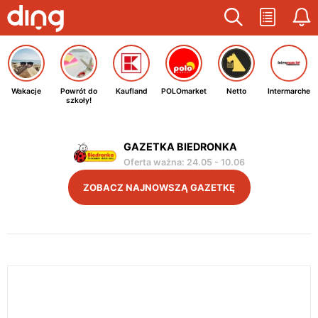
Wakacje
Powrót do
Kaufland
POLOmarket
Netto
Intermarche
szkoły!
GAZETKA BIEDRONKA
Oferta ważna
:
24.05
-
10.06
ZOBACZ NAJNOWSZĄ GAZETKĘ