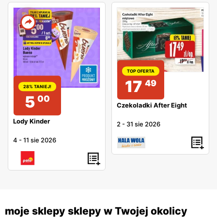
TOP OFERTA
17
49
28% TANIEJ!
5
00
Czekoladki After Eight
Lody Kinder
2
-
31 sie 2026
4
-
11 sie 2026
moje sklepy sklepy w Twojej okolicy