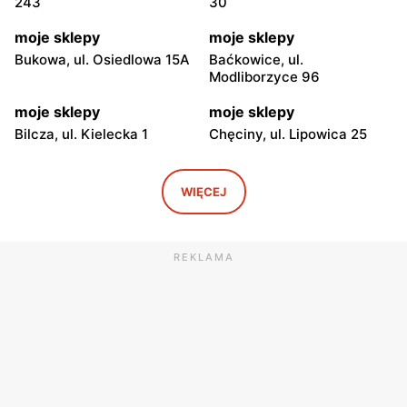
243
30
moje sklepy
moje sklepy
Bukowa, ul. Osiedlowa 15A
Baćkowice, ul.
Modliborzyce 96
moje sklepy
moje sklepy
Bilcza, ul. Kielecka 1
Chęciny, ul. Lipowica 25
moje sklepy
moje sklepy
Iwaniska, ul. Ujazdowska 5
Bogoria, ul. Rynek 30
WIĘCEJ
moje sklepy
moje sklepy
Gorzyce, ul. Szkolna 44
Grębów, ul. Wydrza 180
REKLAMA
moje sklepy
moje sklepy
Jadachy, ul. Jadachy 111
Jeżowe, ul. Zalesie 77
moje sklepy
moje sklepy
Kazimierza Wielka, ul.
Kamień, ul. Błonie 23
Kolejowa 15