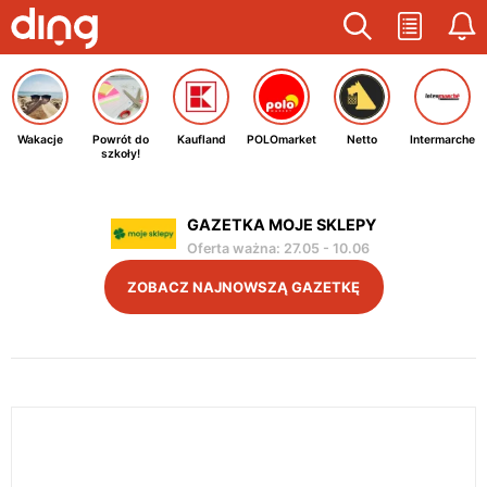
Wakacje
Powrót do
Kaufland
POLOmarket
Netto
Intermarche
szkoły!
GAZETKA MOJE SKLEPY
Oferta ważna
:
27.05
-
10.06
ZOBACZ NAJNOWSZĄ GAZETKĘ