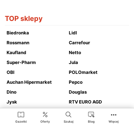
TOP sklepy
Biedronka
Lidl
Rossmann
Carrefour
Kaufland
Netto
Super-Pharm
Jula
OBI
POLOmarket
Auchan Hipermarket
Pepco
Dino
Douglas
Jysk
RTV EURO AGD
Action
Media Expert
Deichmann
Media Markt
Gazetki
Oferty
Szukaj
Blog
Więcej