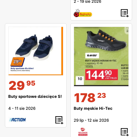
2
-
19 sie 2026
29
95
178
23
Buty sportowe dziecięce S!
4
-
11 sie 2026
Buty męskie Hi-Tec
29 lip
-
12 sie 2026