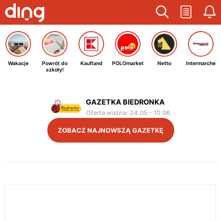
Wakacje
Powrót do
Kaufland
POLOmarket
Netto
Intermarche
szkoły!
GAZETKA BIEDRONKA
Oferta ważna
:
24.05
-
10.06
ZOBACZ NAJNOWSZĄ GAZETKĘ