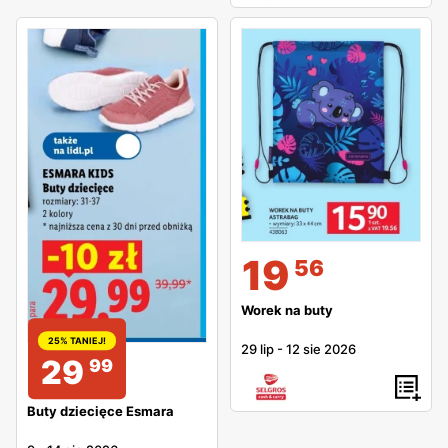
19
56
Worek na buty
25% TANIEJ!
29 lip
-
12 sie 2026
29
99
Buty dziecięce Esmara