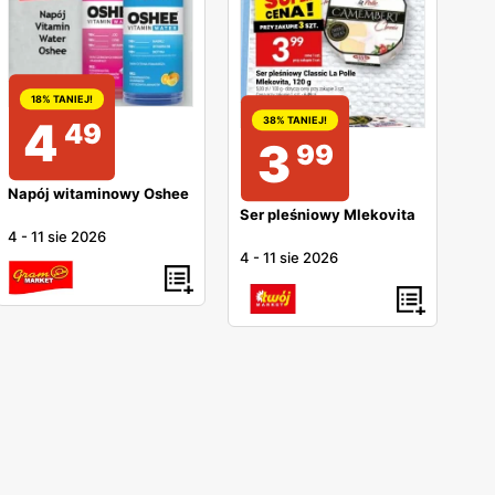
18% TANIEJ!
4
38% TANIEJ!
49
3
99
Napój witaminowy Oshee
Ser pleśniowy Mlekovita
4
-
11 sie 2026
4
-
11 sie 2026