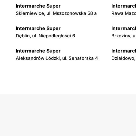
Intermarche Super
Intermarc
Skierniewice, ul. Mszczonowska 58 a
Rawa Mazow
Intermarche Super
Intermarc
Dęblin, ul. Niepodległości 6
Brzeziny, 
Intermarche Super
Intermarc
Aleksandrów Łódzki, ul. Senatorska 4
Działdowo,
Intermarche Super
Intermarc
Bełżyce, ul. Bychawska 22
Szczytno, 
Intermarche Super
Intermarc
Golub-Dobrzyń, ul. Henryka
Ciechocinek
Sienkiewicza 4 b
Intermarche Super
Intermarc
Turek, ul. Kolska Szosa 3/5
Dębno, ul.