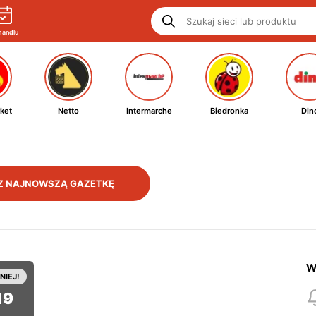
handlu
ket
Netto
Intermarche
Biedronka
Din
Z NAJNOWSZĄ GAZETKĘ
W
NIEJ!
19