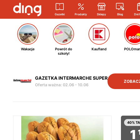
Gazetki
Produkty
Sklepy
Blog
Dni 
Wakacje
Powrót do
Kaufland
POLOmar
szkoły!
GAZETKA INTERMARCHE SUPER
ZOBAC
Oferta ważna
:
02.06
-
10.06
40% TA
1