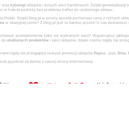
e
oraz
katalogi
sklepów i dużych sieci handlowych. Dzięki geolokalizacji
c w trakcie podróży bez problemu trafisz do ulubionego sklepu.
łej Polski. Dzięki Ding.pl w prosty sposób porównasz ceny z różnych skl
wa
w okazyjnej cenie? Z Ding.pl jest to bardzo proste! U nas dostanies
stawać powiadomienia tylko od wybranych sieci? Wypatrujesz jakieg
a do
ulubionych produktów
i sieci sklepów, dzięki czemu nigdy nie prz
Z nami nigdy nie przegapisz nowych promocji sklepów
Pepco
, Jysk,
Dino
,
ecie ją pobrać za darmo z naszej strony internetowej.
tację
Regulaminu
oraz
Polityki prywatności
.
Ustawienia preferencji
.
Co