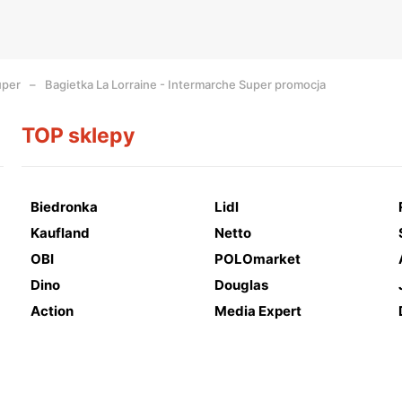
uper
Bagietka La Lorraine - Intermarche Super promocja
TOP sklepy
Biedronka
Lidl
Kaufland
Netto
OBI
POLOmarket
Dino
Douglas
Action
Media Expert