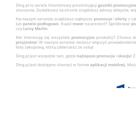
Ding.pl to serwis internetowy prezentujący
gazetki promocyjn
otoczenia. Dodatkowo na stronie znajdziesz adresy sklepów, wię
Na naszym serwisie znajdziesz najlepsze
promocje
i
oferty
z ca
lub
panele podłogowe
. Kupić
rower
na prezent? Spróbować
pi
czy
Leroy Merlin
.
Nie interesują cię wszystkie
promocyjne
produkty? Chcesz do
przyjemne
! W naszym serwisie możesz włączyć powiadomieni
listę zakupową, którą zabierzesz ze sobą!
Ding.pl jest wszędzie tam, gdzie
najlepsze promocje
i
okazje
! 
Ding.pl jest dostępne również w formie
aplikacji mobilnej
. Moż
Korzystanie z portalu oznacza akcep