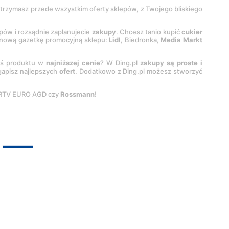
 otrzymasz przede wszystkim oferty sklepów, z Twojego bliskiego
epów i rozsądnie zaplanujecie
zakupy
. Chcesz tanio kupić
cukier
z nową gazetkę promocyjną sklepu:
Lidl
, Biedronka,
Media Markt
oś produktu w
najniższej cenie
? W Ding.pl
zakupy są proste i
egapisz najlepszych
ofert
. Dodatkowo z Ding.pl możesz stworzyć
 RTV EURO AGD czy
Rossmann
!
pyright by
INTERIA.PL
1999-
2026
. Wszystkie prawa zastrzeżone.