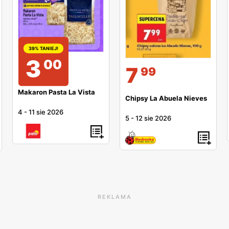
39% TANIEJ!
3
00
7
99
Makaron Pasta La Vista
Chipsy La Abuela Nieves
4
-
11 sie 2026
5
-
12 sie 2026
REKLAMA