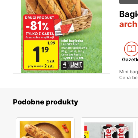
Bagi
arch
Gazet
Mini bag
Cena bez
Podobne produkty