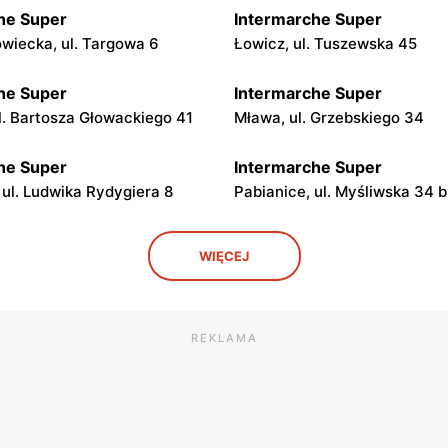
he Super
Intermarche Super
iecka, ul. Targowa 6
Łowicz, ul. Tuszewska 45
he Super
Intermarche Super
ul. Bartosza Głowackiego 41
Mława, ul. Grzebskiego 34
he Super
Intermarche Super
 ul. Ludwika Rydygiera 8
Pabianice, ul. Myśliwska 34 b
he Super
Intermarche Super
WIĘCEJ
ul. Wileńska 3
Brodnica, ul. Podgórna 65
he Super
Intermarche Super
, ul. Mikołaja Kopernika 58
Radomsko, ul. Kościuszki 2B
REKLAMA
he Super
Intermarche Super
 Wolności 4
Ostróda, ul. Grunwaldzka 74 