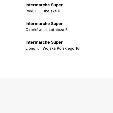
Intermarche Super
Ryki, ul. Lubelska 6
Intermarche Super
Ozorków, ul. Lotnicza 5
Intermarche Super
Lipno, ul. Wojska Polskiego 16
Intermarche Super
Zduńska Wola, ul. Sieradzka 64
Intermarche Super
Olsztyn, ul. Dr. Stanisława Dorantta 20
Intermarche Super
d
Iława, ul. Jarosława Dąbrowskiego 21