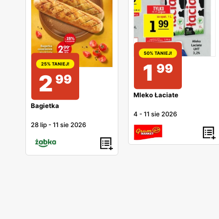
50% TANIEJ!
1
25% TANIEJ!
99
2
99
Mleko Łaciate
Bagietka
4
-
11 sie 2026
28 lip
-
11 sie 2026