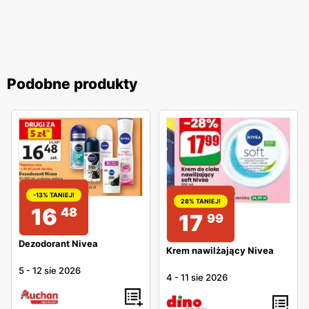
Podobne produkty
-13% TANIEJ!
28% TANIEJ!
16
48
17
99
Dezodorant Nivea
Krem nawilżający Nivea
5
-
12 sie 2026
4
-
11 sie 2026