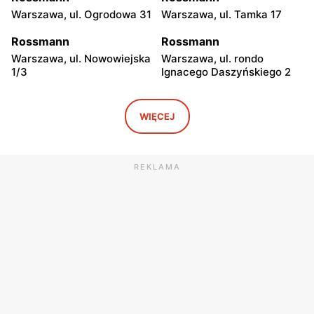
Warszawa, ul. Ogrodowa 31
Warszawa, ul. Tamka 17
Rossmann
Rossmann
Warszawa, ul. Nowowiejska
Warszawa, ul. rondo
1/3
Ignacego Daszyńskiego 2
Rossmann
Rossmann
Warszawa, ul. Piękna 16 b
Warszawa, ul.
WIĘCEJ
Marszałkowska 28
Rossmann
Rossmann
REKLAMA
Warszawa, ul. Senatorska 2
Warszawa, ul. Prosta 68
Rossmann
Rossmann
Warszawa, ul. Mokotowska
Warszawa, ul.
1
Marszałkowska 126/134
Rossmann
Rossmann
Warszawa, ul. Ludna 1 a
Warszawa, ul. Grójecka 17
Rossmann
Rossmann