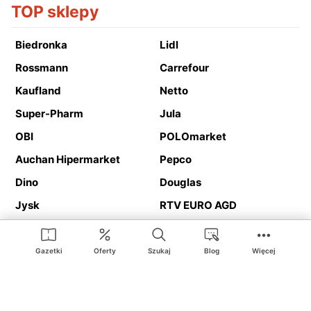
TOP sklepy
Biedronka
Lidl
Rossmann
Carrefour
Kaufland
Netto
Super-Pharm
Jula
OBI
POLOmarket
Auchan Hipermarket
Pepco
Dino
Douglas
Jysk
RTV EURO AGD
Action
Media Expert
Deichmann
Media Markt
Gazetki
Oferty
Szukaj
Blog
Więcej
Ding.pl to serwis internetowy prezentujący
gazetki promocyjne
oraz
katalogi
sklepów i dużych sieci handlowych. Dzięki