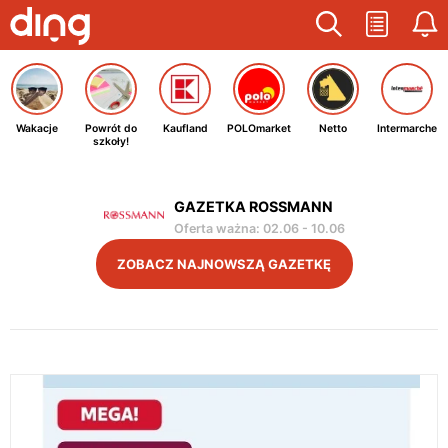
Wakacje
Powrót do
Kaufland
POLOmarket
Netto
Intermarche
szkoły!
GAZETKA ROSSMANN
Oferta ważna
:
02.06
-
10.06
ZOBACZ NAJNOWSZĄ GAZETKĘ