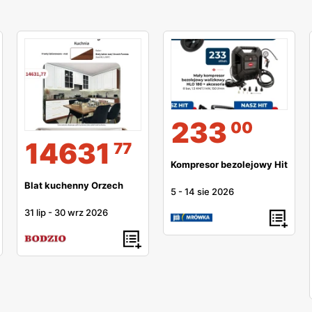
233
00
14631
77
Kompresor bezolejowy Hit
Blat kuchenny Orzech
5
-
14 sie 2026
31 lip
-
30 wrz 2026