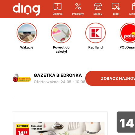
Gazetki
Produkty
Sklepy
Blog
Dni 
Wakacje
Powrót do
Kaufland
POLOmar
szkoły!
GAZETKA BIEDRONKA
ZOBACZ NAJNO
Oferta ważna
:
24.05
-
10.06
14