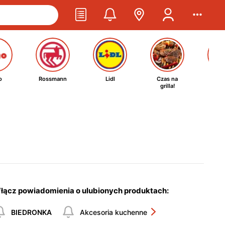
o
Rossmann
Lidl
Czas na
Ta
grilla!
kosm
łącz powiadomienia o ulubionych produktach:
BIEDRONKA
Akcesoria kuchenne