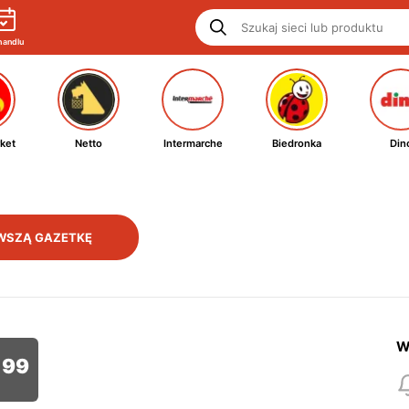
handlu
ket
Netto
Intermarche
Biedronka
Din
WSZĄ GAZETKĘ
W
99