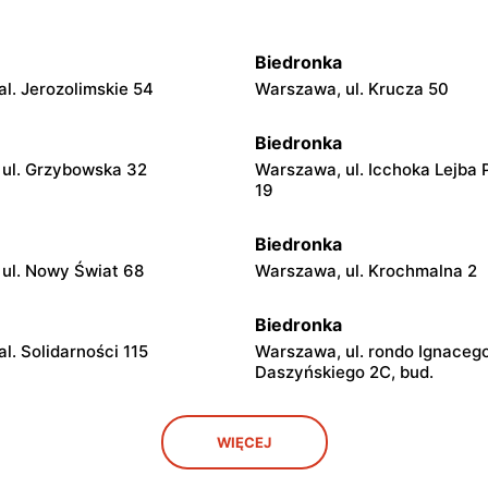
Biedronka
l. Jerozolimskie 54
Warszawa, ul. Krucza 50
Biedronka
ul. Grzybowska 32
Warszawa, ul. Icchoka Lejba 
19
Biedronka
ul. Nowy Świat 68
Warszawa, ul. Krochmalna 2
Biedronka
l. Solidarności 115
Warszawa, ul. rondo Ignaceg
Daszyńskiego 2C, bud.
Biedronka
WIĘCEJ
l. Solidarności 86 88
Warszawa, ul. Dobra 42