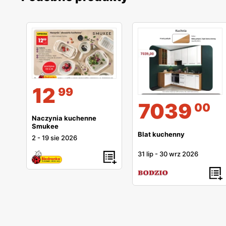
12
99
7039
00
Naczynia kuchenne
Smukee
Blat kuchenny
2
-
19 sie 2026
31 lip
-
30 wrz 2026