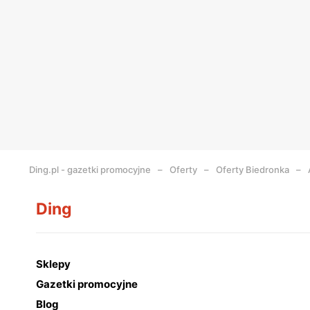
Ding.pl - gazetki promocyjne
Oferty
Oferty Biedronka
Ding
Sklepy
Gazetki promocyjne
Blog