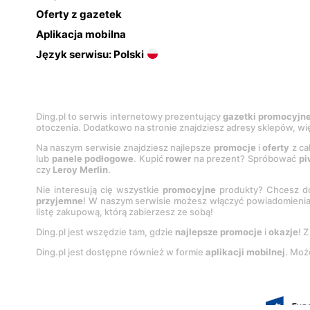
Oferty z gazetek
Aplikacja mobilna
Język serwisu: Polski
Ding.pl to serwis internetowy prezentujący
gazetki promocyjn
otoczenia. Dodatkowo na stronie znajdziesz adresy sklepów, wię
Na naszym serwisie znajdziesz najlepsze
promocje
i
oferty
z ca
lub
panele podłogowe
. Kupić
rower
na prezent? Spróbować
pi
czy
Leroy Merlin
.
Nie interesują cię wszystkie
promocyjne
produkty? Chcesz do
przyjemne
! W naszym serwisie możesz włączyć powiadomieni
listę zakupową, którą zabierzesz ze sobą!
Ding.pl jest wszędzie tam, gdzie
najlepsze promocje
i
okazje
! 
Ding.pl jest dostępne również w formie
aplikacji mobilnej
. Moż