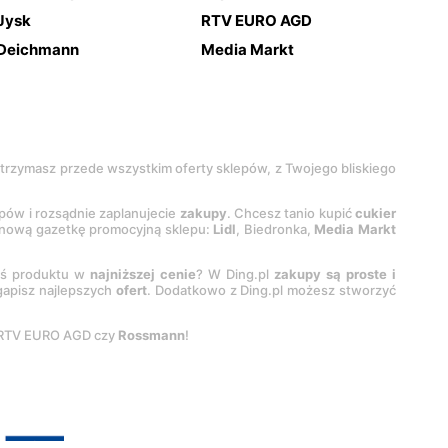
Jysk
RTV EURO AGD
Deichmann
Media Markt
 otrzymasz przede wszystkim oferty sklepów, z Twojego bliskiego
epów i rozsądnie zaplanujecie
zakupy
. Chcesz tanio kupić
cukier
z nową gazetkę promocyjną sklepu:
Lidl
, Biedronka,
Media Markt
oś produktu w
najniższej cenie
? W Ding.pl
zakupy są proste i
egapisz najlepszych
ofert
. Dodatkowo z Ding.pl możesz stworzyć
 RTV EURO AGD czy
Rossmann
!