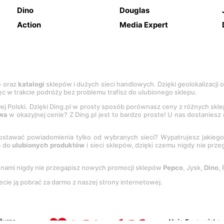
Dino
Douglas
Action
Media Expert
e
oraz
katalogi
sklepów i dużych sieci handlowych. Dzięki geolokalizacji
c w trakcie podróży bez problemu trafisz do ulubionego sklepu.
łej Polski. Dzięki Ding.pl w prosty sposób porównasz ceny z różnych skl
wa
w okazyjnej cenie? Z Ding.pl jest to bardzo proste! U nas dostanies
stawać powiadomienia tylko od wybranych sieci? Wypatrujesz jakieg
a do
ulubionych produktów
i sieci sklepów, dzięki czemu nigdy nie prz
Z nami nigdy nie przegapisz nowych promocji sklepów
Pepco
, Jysk,
Dino
,
ecie ją pobrać za darmo z naszej strony internetowej.