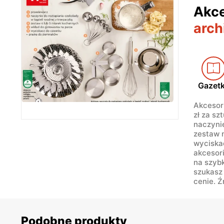
Akce
arch
Gazet
Akcesor
zł za sz
naczynie
zestaw 
wyciska
akcesor
na szybk
szukasz 
cenie. Ź
Podobne produkty