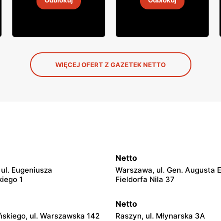
Odblokuj
Odblokuj
2
-
14 sie 2026
2
-
14 sie 2026
WIĘCEJ OFERT Z GAZETEK NETTO
Netto
ul. Eugeniusza
Warszawa, ul. Gen. Augusta 
iego 1
Fieldorfa Nila 37
Netto
ińskiego, ul. Warszawska 142
Raszyn, ul. Młynarska 3A