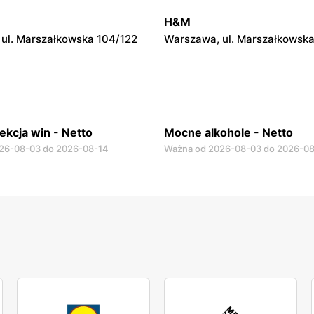
 Płk. Ryszarda Kuklińskiego 1
Otwock, ul. Johna Lennona 6
H&M
ul. Marszałkowska 104/122
Warszawa, ul. Marszałkowska
ekcja win - Netto
Mocne alkohole - Netto
26-08-03 do 2026-08-14
Ważna od 2026-08-03 do 2026-0