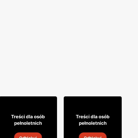
59
64
99
99
Treści dla osób
Treści dla osób
pełnoletnich
pełnoletnich
Wódka Soplica
Likier Aperol