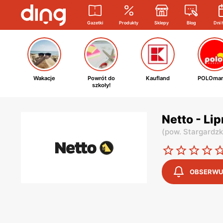
Gazetki
Produkty
Sklepy
Blog
Dni 
Wakacje
Powrót do
Kaufland
POLOmar
szkoły!
Netto - Li
(
pow. Stargardzk
OBSERWU