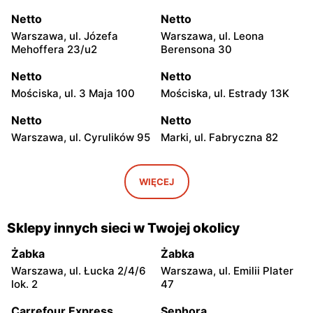
Netto
Netto
Warszawa, ul. Józefa
Warszawa, ul. Leona
Mehoffera 23/u2
Berensona 30
Netto
Netto
Mościska, ul. 3 Maja 100
Mościska, ul. Estrady 13K
Netto
Netto
Warszawa, ul. Cyrulików 95
Marki, ul. Fabryczna 82
Netto
Netto
Warszawa, ul. Wisełki 6
Warszawa, ul. Mochtyńska
WIĘCEJ
101
Netto
Netto
Sklepy innych sieci w Twojej okolicy
Warszawa, ul. Wał
Pruszków, ul. Poznańska 18
Miedzeszyński 69
Żabka
Żabka
Warszawa, ul. Łucka 2/4/6
Warszawa, ul. Emilii Plater
Netto
Netto
lok. 2
47
Łomianki, ul. Warszawska
Piaseczno, ul. Puławska 29
171
Carrefour Express
Sephora