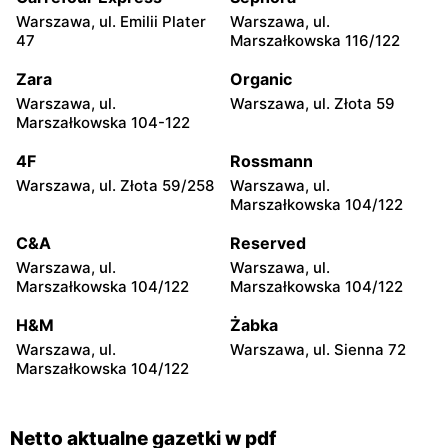
Warszawa, ul. Emilii Plater
Warszawa, ul.
Netto
Netto
47
Marszałkowska 116/122
Piaseczno, ul. Słowackiego
Legionowo, ul. Zygmunta
20B
Krasińskiego 72
Zara
Organic
Warszawa, ul.
Warszawa, ul. Złota 59
Netto
Netto
Marszałkowska 104-122
Nadarzyn, ul. Pruszkowska
Gołków, ul. Pułku IV Ułanów
70
1C
4F
Rossmann
Warszawa, ul. Złota 59/258
Warszawa, ul.
Netto
Netto
Marszałkowska 104/122
Legionowo, ul. Olszankowa
Brwinów, ul. Powstańców
56
Warszawy 2A
C&A
Reserved
Warszawa, ul.
Warszawa, ul.
Netto
Netto
Marszałkowska 104/122
Marszałkowska 104/122
Nowe Lipiny, ul. Szosa
Otwock, ul. Płk. Ryszarda
Jadowska 47D
Kuklińskiego 1
H&M
Żabka
Warszawa, ul.
Warszawa, ul. Sienna 72
Netto
Netto
Marszałkowska 104/122
Otwock, ul. Johna Lennona
Radzymin al. Jana Pawła II
6
14
Netto aktualne gazetki w pdf