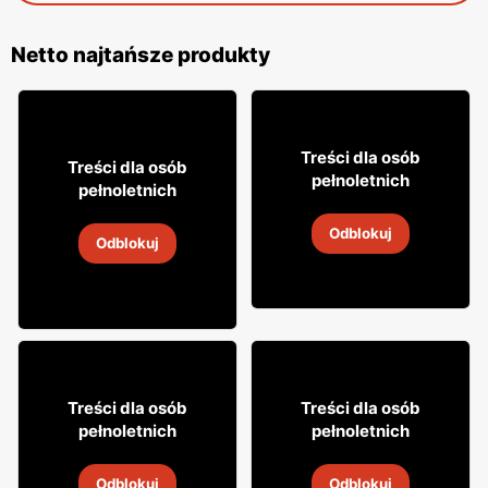
Netto najtańsze produkty
61
99
Treści dla osób
24
Treści dla osób
99
pełnoletnich
pełnoletnich
Whisky Ballantine's
Wino wytrawne Sauvignon
Odblokuj
2
-
14 sie 2026
Odblokuj
2
-
14 sie 2026
14
19
99
99
Treści dla osób
Treści dla osób
pełnoletnich
pełnoletnich
Likier Krupnik
Aperitif Istra
Odblokuj
Odblokuj