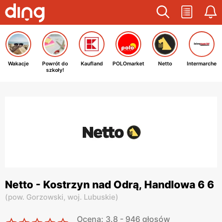
Wakacje
Powrót do
Kaufland
POLOmarket
Netto
Intermarche
szkoły!
Netto - Kostrzyn nad Odrą, Handlowa 6 6
(
pow. Gorzowski,
woj. Lubuskie
)
Ocena: 3.8 - 946 głosów