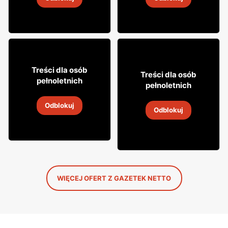
2
-
14 sie 2026
2
-
14 sie 2026
64
99
Treści dla osób
26
Treści dla osób
99
pełnoletnich
pełnoletnich
Likier Aperol
Napój alkoholowy
Odblokuj
Żołądkowa Gorzka
2
-
14 sie 2026
Odblokuj
2
-
14 sie 2026
WIĘCEJ OFERT Z GAZETEK NETTO