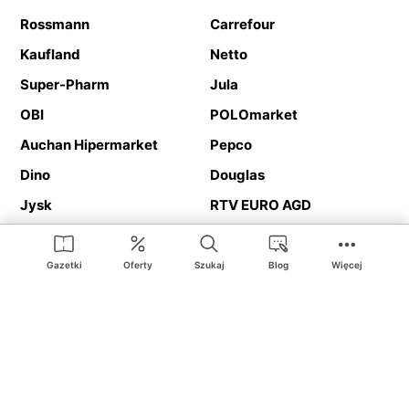
Rossmann
Carrefour
Kaufland
Netto
Super-Pharm
Jula
OBI
POLOmarket
Auchan Hipermarket
Pepco
Dino
Douglas
Jysk
RTV EURO AGD
Action
Media Expert
Deichmann
Media Markt
Gazetki
Oferty
Szukaj
Blog
Więcej
Ding.pl to serwis internetowy prezentujący
gazetki promocyjne
oraz
katalogi
sklepów i dużych sieci handlowych. Dzięki
geolokalizacji otrzymasz przede wszystkim oferty sklepów, z
Twojego bliskiego otoczenia. Dodatkowo na stronie znajdziesz
adresy sklepów, więc w trakcie podróży bez problemu trafisz do
ulubionego sklepu.