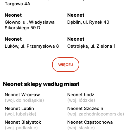
Targowa 4A
Neonet
Neonet
Głowno, ul. Władysława
Dęblin, ul. Rynek 40
Sikorskiego 59 D
Neonet
Neonet
Łuków, ul. Przemysłowa 8
Ostrołęka, ul. Zielona 1
Neonet
Neonet
Tomaszów Mazowiecki, ul.
Gostynin, ul. Zamkowa 29a
WIĘCEJ
Jana Pawła II 22
Neonet
Neonet
Neonet sklepy według miast
Mława al. Józefa
Opoczno, ul. Dworcowa 1A
Piłsudskiego 35
Neonet Wrocław
Neonet Łódź
(
woj. dolnośląskie
)
(
woj. łódzkie
)
Neonet
Neonet
Neonet Lublin
Neonet Szczecin
Kutno, ul. Żwirki i Wigury 4a
Chorzele, ul. Zygmunta
(
woj. lubelskie
)
(
woj. zachodniopomorskie
)
Padlewskiego 2
Neonet Białystok
Neonet Częstochowa
(
woj. podlaskie
)
(
woj. śląskie
)
Neonet
Neonet