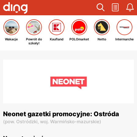
Wakacje
Powrót do
Kaufland
POLOmarket
Netto
Intermarche
szkoły!
Neonet gazetki promocyjne: Ostróda
(
pow. Ostródzki,
woj. Warmińsko-mazurskie
)