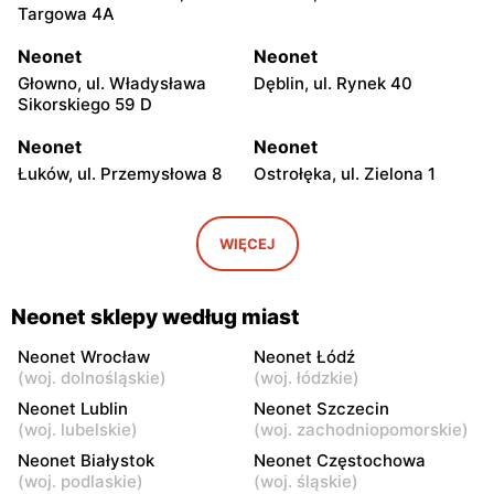
Targowa 4A
Neonet
Neonet
Głowno, ul. Władysława
Dęblin, ul. Rynek 40
Sikorskiego 59 D
Neonet
Neonet
Łuków, ul. Przemysłowa 8
Ostrołęka, ul. Zielona 1
Neonet
Neonet
Tomaszów Mazowiecki, ul.
Gostynin, ul. Zamkowa 29a
WIĘCEJ
Jana Pawła II 22
Neonet
Neonet
Neonet sklepy według miast
Mława al. Józefa
Opoczno, ul. Dworcowa 1A
Piłsudskiego 35
Neonet Wrocław
Neonet Łódź
(
woj. dolnośląskie
)
(
woj. łódzkie
)
Neonet
Neonet
Neonet Lublin
Neonet Szczecin
Kutno, ul. Żwirki i Wigury 4a
Chorzele, ul. Zygmunta
(
woj. lubelskie
)
(
woj. zachodniopomorskie
)
Padlewskiego 2
Neonet Białystok
Neonet Częstochowa
(
woj. podlaskie
)
(
woj. śląskie
)
Neonet
Neonet