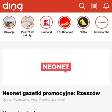
Wakacje
Powrót do
Kaufland
POLOmarket
Netto
Intermarche
szkoły!
Neonet gazetki promocyjne: Rzeszów
(
pow. Rzeszów,
woj. Podkarpackie
)