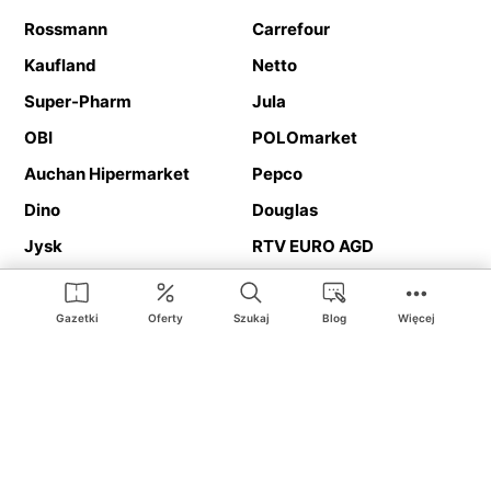
Rossmann
Carrefour
Kaufland
Netto
Super-Pharm
Jula
OBI
POLOmarket
Auchan Hipermarket
Pepco
Dino
Douglas
Jysk
RTV EURO AGD
Action
Media Expert
Deichmann
Media Markt
Gazetki
Oferty
Szukaj
Blog
Więcej
Ding.pl to serwis internetowy prezentujący
gazetki promocyjne
oraz
katalogi
sklepów i dużych sieci handlowych. Dzięki
geolokalizacji otrzymasz przede wszystkim oferty sklepów, z
Twojego bliskiego otoczenia. Dodatkowo na stronie znajdziesz
adresy sklepów, więc w trakcie podróży bez problemu trafisz do
ulubionego sklepu.