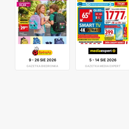
Neonet – promocje bez przerwy
W gazetkach promocyjnych Neonet prezentowana jest 
atrakcyjne, przecenione produkty (np. głośniki, rout
zadbali też o wyeksponowanie wyraźnego komunikatu,
to może dodatkowo zachęcać do zakupów.
9
-
26 SIE 2026
5
-
14 SIE 2026
GAZETKA BIEDRONKA
GAZETKA MEDIA EXPERT