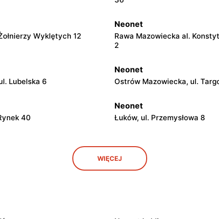
Neonet
 Żołnierzy Wyklętych 12
Rawa Mazowiecka al. Konstyt
2
Neonet
ul. Lubelska 6
Ostrów Mazowiecka, ul. Tar
Neonet
 Rynek 40
Łuków, ul. Przemysłowa 8
Neonet
WIĘCEJ
ul. Zamkowa 29a
Mława al. Józefa Piłsudskieg
Neonet
ul. Zygmunta Padlewskiego 2
Sierpc, ul. Konstytucji 3 Maja