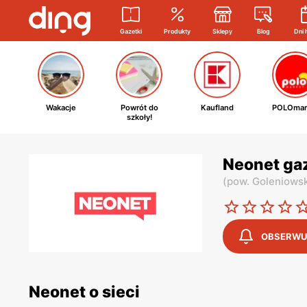
Gazetki
Produkty
Sklepy
Blog
Dni 
Wakacje
Powrót do
Kaufland
POLOmar
szkoły!
Neonet ga
(
pow. Goleniowsk
OBSERWU
Neonet o sieci