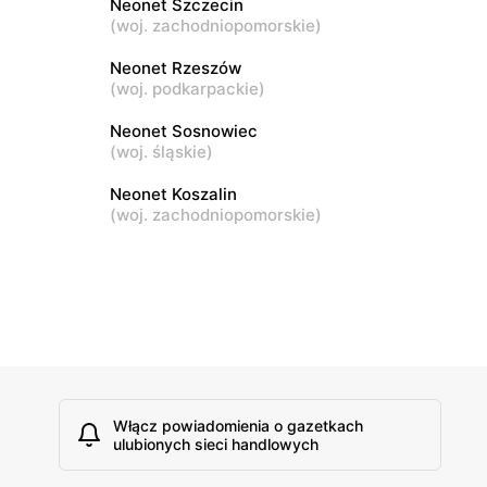
Neonet Szczecin
(
woj. zachodniopomorskie
)
Neonet
11B
Łomża al. Józefa Piłsudskiego 121
Neonet Rzeszów
(
woj. podkarpackie
)
Neonet
Neonet Sosnowiec
(
woj. śląskie
)
Lubartów, ul. Lubelska 95b
Neonet Koszalin
(
woj. zachodniopomorskie
)
Włącz powiadomienia o gazetkach
ulubionych sieci handlowych