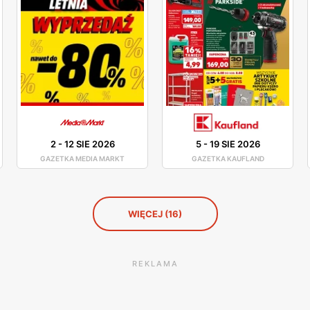
zarówno najnowsza oferta (tu prym wiodą szczególnie tel
ery, nawigacje czy też klawiatury). Tańsze artykuły częst
 iż towar jest możliwy do kupna na raty. Co więcej artyku
2
-
12 SIE 2026
5
-
19 SIE 2026
GAZETKA MEDIA MARKT
GAZETKA KAUFLAND
WIĘCEJ (16)
REKLAMA