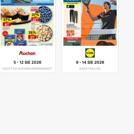
efony komórkowe, tablety lub laptopy), jak i
o oznaczone są hasłami „tanio”. Wydawcy gazetki
ły są reklamowane są przez polskich celebrytów, a
5
-
12 SIE 2026
9
-
14 SIE 2026
GAZETKA AUCHAN HIPERMARKET
GAZETKA LIDL