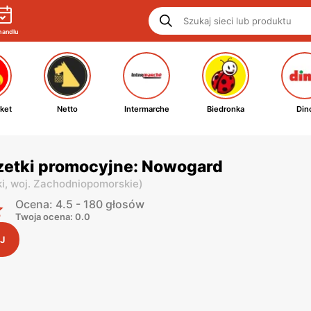
handlu
ket
Netto
Intermarche
Biedronka
Din
zetki promocyjne: Nowogard
i,
woj. Zachodniopomorskie
)
Ocena: 4.5 - 180 głosów
Twoja ocena: 0.0
J