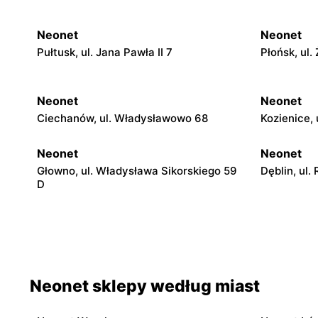
Neonet
Neonet
Pułtusk, ul. Jana Pawła II 7
Płońsk, ul.
Neonet
Neonet
Ciechanów, ul. Władysławowo 68
Kozienice, 
Neonet
Neonet
Głowno, ul. Władysława Sikorskiego 59
Dęblin, ul.
D
Neonet
Neonet
Tomaszów Mazowiecki, ul. Jana Pawła II
Gostynin, 
22
Neonet sklepy według miast
Neonet
Neonet
Kutno, ul. Żwirki i Wigury 4a
Chorzele, 