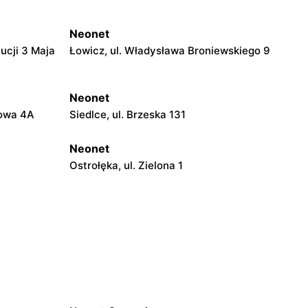
Neonet
ucji 3 Maja
Łowicz, ul. Władysława Broniewskiego 9
Neonet
gowa 4A
Siedlce, ul. Brzeska 131
Neonet
Ostrołęka, ul. Zielona 1
Neonet
o 35
Opoczno, ul. Dworcowa 1A
Neonet
 9
Łódź, ul. Jana Kilińskiego 298