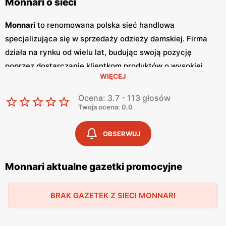
Monnari o sieci
Monnari
to renomowana polska sieć handlowa
specjalizująca się w sprzedaży odzieży damskiej. Firma
działa na rynku od wielu lat, budując swoją pozycję
poprzez dostarczanie klientkom produktów o wysokiej
WIĘCEJ
jakości i unikalnym wzornictwie.
Monnari
słynie z
eleganckich kolekcji, które łączą w sobie klasykę z
Ocena: 3.7 - 113 głosów
nowoczesnymi trendami, co sprawia, że każda kobieta
Twoja ocena: 0.0
może znaleźć coś dla siebie. Sklepy tej sieci znajdują się w
największych miastach Polski, dzięki czemu są łatwo
OBSERWUJ
dostępne dla szerokiego grona klientek. Sieć
Monnari
regularnie wydaje
gazetki promocyjne
, w których
Monnari aktualne gazetki promocyjne
prezentowane są najnowsze kolekcje oraz specjalne
promocje
. Zazwyczaj nowe
gazetki
ukazują się kilka razy
BRAK GAZETEK Z SIECI MONNARI
na kwartał, pozwalając klientkom na bieżąco śledzić
aktualne oferty i korzystać z
niskich cen
na wybrane