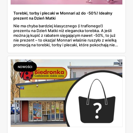
Torebki, torby i plecaki w Monnari aż do -50%! Idealny
prezent na Dzień Matki
Nie ma chyba bardziej klasycznego (i trafionego!)
prezentu na Dzień Matki niż elegancka torebka. A jeśli
można ją kupić z rabatem sięgającym nawet -50%, to już
nie prezent – to okazja! Monnari właśnie ruszyło z wielką
promocją na torebki, torby i plecaki, które pokochają nie
tylko mamy, ale i wszystkie miłośniczki dobrego stylu.
NOWOŚCI