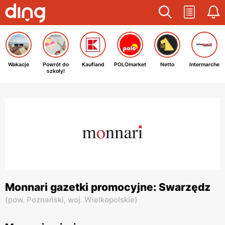
Wakacje
Powrót do
Kaufland
POLOmarket
Netto
Intermarche
szkoły!
Monnari gazetki promocyjne: Swarzędz
(
pow. Poznański,
woj. Wielkopolskie
)