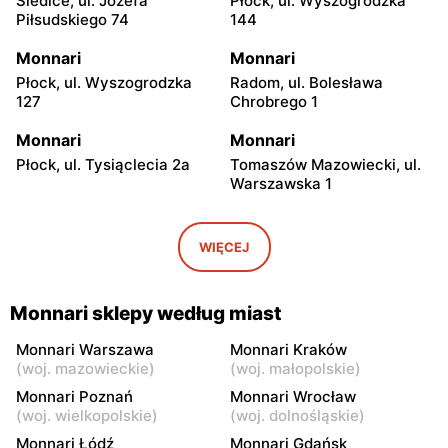
Siedlce, ul. Józefa
Płock, ul. Wyszogrodzka
Piłsudskiego 74
144
Monnari
Monnari
Płock, ul. Wyszogrodzka
Radom, ul. Bolesława
127
Chrobrego 1
Monnari
Monnari
Płock, ul. Tysiąclecia 2a
Tomaszów Mazowiecki, ul.
Warszawska 1
Monnari
Monnari
Katowice, ul. Tadeusza
Puławy, ul. Lubelska 2
WIĘCEJ
Kościuszki 229
Monnari
Monnari
Monnari sklepy według miast
Łódź, ul. Brzezińska 27/29
Łódź al. Marsz. Józefa
Piłsudskiego 94
Monnari Warszawa
Monnari Kraków
(
woj. mazowieckie
)
(
woj. małopolskie
)
Monnari
Monnari
Monnari Poznań
Monnari Wrocław
Łódź al. Marsz. Józefa
Łódź, ul. Jana Karskiego 5
(
woj. wielkopolskie
)
(
woj. dolnośląskie
)
Piłsudskiego 15/23
Monnari Łódź
Monnari Gdańsk