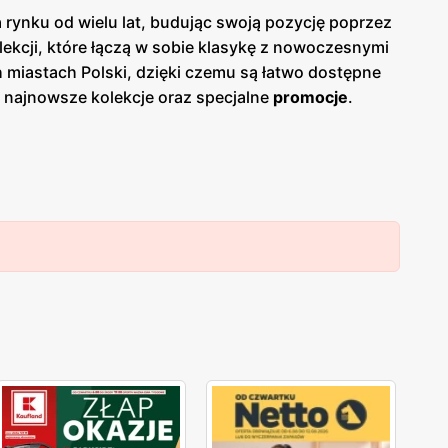
 rynku od wielu lat, budując swoją pozycję poprzez
lekcji, które łączą w sobie klasykę z nowoczesnymi
ch miastach Polski, dzięki czemu są łatwo dostępne
 najnowsze kolekcje oraz specjalne
promocje
.
rty i korzystać z
niskich cen
na wybrane produkty.
jwyższym poziomie bez nadwyrężania swojego budżetu.
k i eleganckie kreacje na specjalne okazje. W
i, szaliki czy biżuteria. Wszystkie produkty są
Monnari
kładzie duży nacisk na zadowolenie swoich
lony, aby doradzać w wyborze odpowiednich ubrań i
lojalnościowe, które umożliwiają stałym klientkom
firma wspiera lokalnych producentów i
ąc w
Monnari
, wspierają polską gospodarkę.