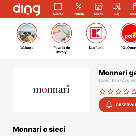
Gazetki
Produkty
Sklepy
Blog
Dni 
Wakacje
Powrót do
Kaufland
POLOmar
szkoły!
Monnari g
(
pow. Kraków,
wo
OBSERWU
Monnari o sieci