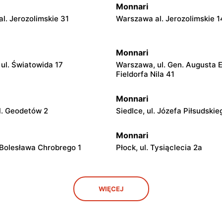
Monnari
l. Jerozolimskie 31
Warszawa al. Jerozolimskie 1
Monnari
ul. Światowida 17
Warszawa, ul. Gen. Augusta 
Fieldorfa Nila 41
Monnari
l. Geodetów 2
Siedlce, ul. Józefa Piłsudskie
Monnari
 Bolesława Chrobrego 1
Płock, ul. Tysiąclecia 2a
Monnari
WIĘCEJ
 Lubelska 2
Łódź, ul. Brzezińska 27/29
Monnari