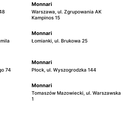
Monnari
48
Warszawa, ul. Zgrupowania AK
Kampinos 15
Monnari
Emila
Łomianki, ul. Brukowa 25
Monnari
go 74
Płock, ul. Wyszogrodzka 144
Monnari
Tomaszów Mazowiecki, ul. Warszawska
1
Monnari
Łódź al. Marsz. Józefa Piłsudskiego 94
Monnari