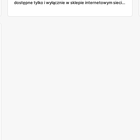
dostępne tylko i wyłącznie w sklepie internetowym sieci.
Wszystko wskazuje na to, że szybko znikną ze sprzedaży.
Sprawdź wszystkie szczegóły o tej ofercie!