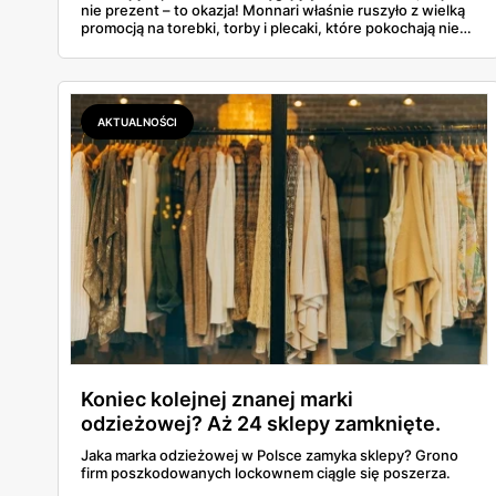
nie prezent – to okazja! Monnari właśnie ruszyło z wielką
promocją na torebki, torby i plecaki, które pokochają nie
tylko mamy, ale i wszystkie miłośniczki dobrego stylu.
AKTUALNOŚCI
Koniec kolejnej znanej marki
odzieżowej? Aż 24 sklepy zamknięte.
Jaka marka odzieżowej w Polsce zamyka sklepy? Grono
firm poszkodowanych lockownem ciągle się poszerza.