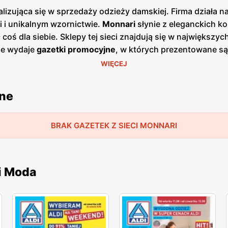
zująca się w sprzedaży odzieży damskiej. Firma działa na
i i unikalnym wzornictwie.
Monnari
słynie z eleganckich ko
coś dla siebie. Sklepy tej sieci znajdują się w największy
ie wydaje
gazetki promocyjne
, w których prezentowane są
artał, pozwalając klientkom na bieżąco śledzić aktualne ofe
WIĘCEJ
dziej atrakcyjne, a klientki mogą cieszyć się modą na na
ma produktów, która obejmuje zarówno odzież codzienną, ja
jne
dnie, spódnice, a także różnorodne dodatki, takie jak torebk
ści materiałów, co zapewnia trwałość i komfort noszenia.
rofesjonalna i pomocna. Personel jest doskonale przeszko
BRAK GAZETEK Z SIECI MONNARI
sylwetką klientki. Ponadto, sieć oferuje liczne programy 
skość marki
Monnari
jest jej dodatkowym atutem, ponieważ 
eżowej. Dzięki temu klientki mogą mieć pewność, że kupuj
i Moda