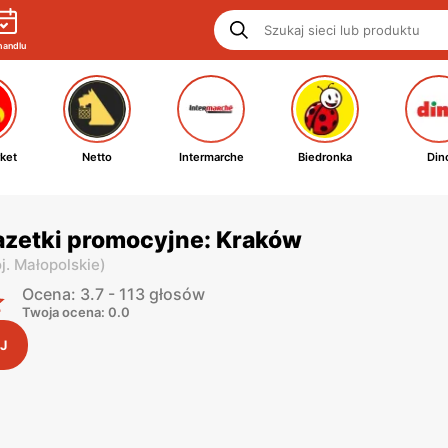
handlu
ket
Netto
Intermarche
Biedronka
Din
azetki promocyjne: Kraków
j. Małopolskie
)
Ocena: 3.7 - 113 głosów
Twoja ocena: 0.0
J