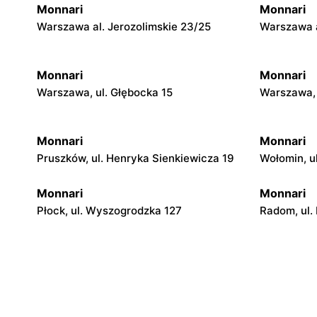
Monnari
Monnari
Warszawa al. Jerozolimskie 23/25
Warszawa a
Monnari
Monnari
Warszawa, ul. Głębocka 15
Warszawa, 
Monnari
Monnari
Pruszków, ul. Henryka Sienkiewicza 19
Wołomin, u
Monnari
Monnari
Płock, ul. Wyszogrodzka 127
Radom, ul.
Monnari
Monnari
Katowice, ul. Tadeusza Kościuszki 229
Puławy, ul.
Monnari
Monnari