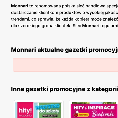
Monnari
to renomowana polska sieć handlowa specjali
dostarczanie klientkom produktów o wysokiej jakośc
trendami, co sprawia, że każda kobieta może znaleźć 
dla szerokiego grona klientek. Sieć
Monnari
regularn
Zazwyczaj nowe
gazetki
ukazują się kilka razy na kw
Dzięki temu zakupy w
Monnari
stają się jeszcze bar
Jednym z głównych atutów
Monnari
jest szeroka ga
Monnari aktualne gazetki promocy
asortymencie sieci znajdują się sukienki, bluzki, spo
starannie projektowane i wykonane z najwyższej jako
klientek, dlatego obsługa w sklepach jest zawsze p
dodatków, zgodnych z indywidualnymi preferencjami i 
korzystanie z dodatkowych
promocji
i rabatów. Pol
projektantów, dbając o rozwój rodzimej branży odzi
Inne gazetki promocyjne z kategori