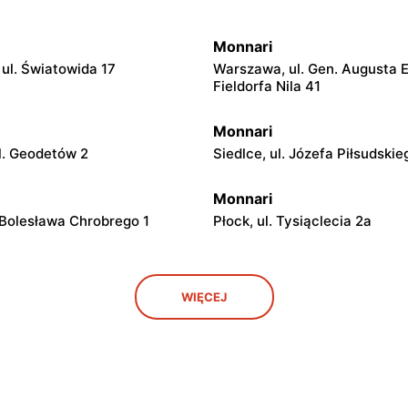
Monnari
ul. Światowida 17
Warszawa, ul. Gen. Augusta 
Fieldorfa Nila 41
Monnari
l. Geodetów 2
Siedlce, ul. Józefa Piłsudskie
Monnari
 Bolesława Chrobrego 1
Płock, ul. Tysiąclecia 2a
Monnari
WIĘCEJ
 Lubelska 2
Łódź, ul. Brzezińska 27/29
Monnari
ana Karskiego 5
Łódź, ul. pl. Niepodległości 4