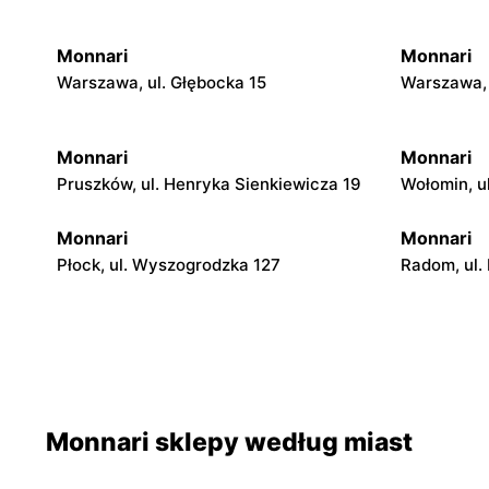
Monnari
Monnari
Warszawa, ul. Głębocka 15
Warszawa, 
Monnari
Monnari
Pruszków, ul. Henryka Sienkiewicza 19
Wołomin, u
Monnari
Monnari
Płock, ul. Wyszogrodzka 127
Radom, ul.
Monnari
Monnari
Katowice, ul. Tadeusza Kościuszki 229
Puławy, ul.
Monnari
Monnari
Monnari sklepy według miast
Łódź al. Marsz. Józefa Piłsudskiego
Łódź, ul. J
15/23