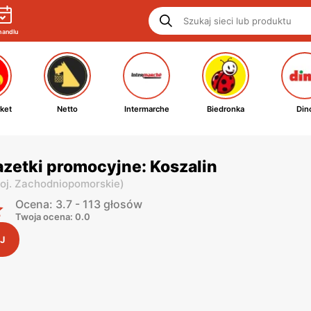
handlu
ket
Netto
Intermarche
Biedronka
Din
zetki promocyjne: Koszalin
oj. Zachodniopomorskie
)
Ocena: 3.7 - 113 głosów
Twoja ocena: 0.0
J