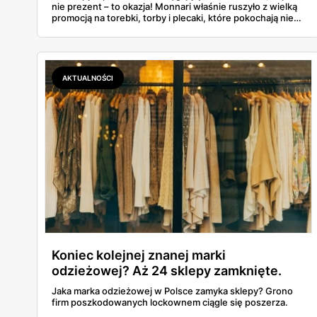
nie prezent – to okazja! Monnari właśnie ruszyło z wielką
promocją na torebki, torby i plecaki, które pokochają nie
tylko mamy, ale i wszystkie miłośniczki dobrego stylu.
AKTUALNOŚCI
Koniec kolejnej znanej marki
odzieżowej? Aż 24 sklepy zamknięte.
Jaka marka odzieżowej w Polsce zamyka sklepy? Grono
firm poszkodowanych lockownem ciągle się poszerza.