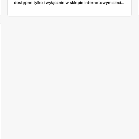
dostępne tylko i wyłącznie w sklepie internetowym sieci.
Wszystko wskazuje na to, że szybko znikną ze sprzedaży.
Sprawdź wszystkie szczegóły o tej ofercie!