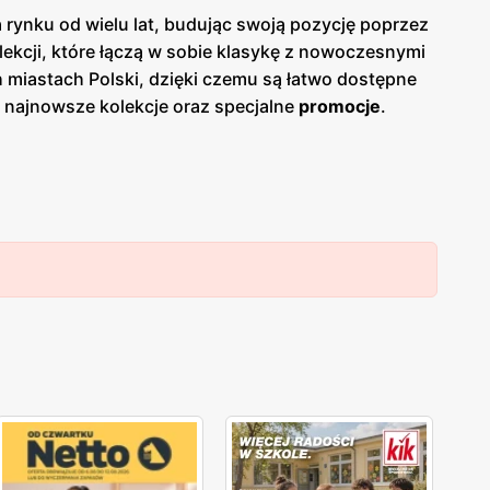
 rynku od wielu lat, budując swoją pozycję poprzez
lekcji, które łączą w sobie klasykę z nowoczesnymi
ch miastach Polski, dzięki czemu są łatwo dostępne
 najnowsze kolekcje oraz specjalne
promocje
.
rty i korzystać z
niskich cen
na wybrane produkty.
jwyższym poziomie bez nadwyrężania swojego budżetu.
k i eleganckie kreacje na specjalne okazje. W
i, szaliki czy biżuteria. Wszystkie produkty są
Monnari
kładzie duży nacisk na zadowolenie swoich
lony, aby doradzać w wyborze odpowiednich ubrań i
lojalnościowe, które umożliwiają stałym klientkom
firma wspiera lokalnych producentów i
ąc w
Monnari
, wspierają polską gospodarkę.