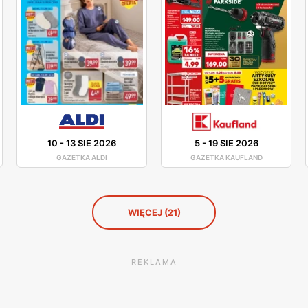
10
-
13 SIE 2026
5
-
19 SIE 2026
GAZETKA ALDI
GAZETKA KAUFLAND
WIĘCEJ (21)
REKLAMA