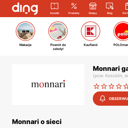
Gazetki
Produkty
Sklepy
Blog
Dni 
Wakacje
Powrót do
Kaufland
POLOmar
szkoły!
Monnari ga
(
pow. Koszalin,
w
OBSERWU
Monnari o sieci