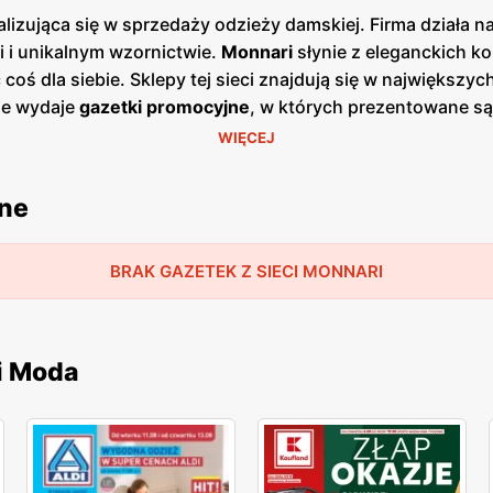
zująca się w sprzedaży odzieży damskiej. Firma działa na
i i unikalnym wzornictwie.
Monnari
słynie z eleganckich ko
coś dla siebie. Sklepy tej sieci znajdują się w największy
ie wydaje
gazetki promocyjne
, w których prezentowane są
artał, pozwalając klientkom na bieżąco śledzić aktualne ofe
WIĘCEJ
dziej atrakcyjne, a klientki mogą cieszyć się modą na na
ma produktów, która obejmuje zarówno odzież codzienną, ja
jne
dnie, spódnice, a także różnorodne dodatki, takie jak torebk
ści materiałów, co zapewnia trwałość i komfort noszenia.
rofesjonalna i pomocna. Personel jest doskonale przeszko
BRAK GAZETEK Z SIECI MONNARI
sylwetką klientki. Ponadto, sieć oferuje liczne programy 
skość marki
Monnari
jest jej dodatkowym atutem, ponieważ 
eżowej. Dzięki temu klientki mogą mieć pewność, że kupuj
i Moda