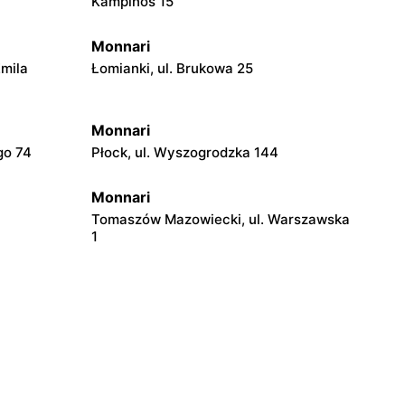
Kampinos 15
Monnari
Emila
Łomianki, ul. Brukowa 25
Monnari
go 74
Płock, ul. Wyszogrodzka 144
Monnari
Tomaszów Mazowiecki, ul. Warszawska
1
Monnari
Łódź al. Marsz. Józefa Piłsudskiego 94
Monnari
Łódź al. Politechniki 1