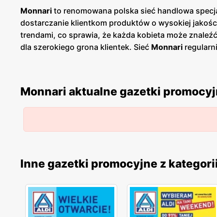
Monnari
to renomowana polska sieć handlowa specjali
dostarczanie klientkom produktów o wysokiej jakośc
trendami, co sprawia, że każda kobieta może znaleźć 
dla szerokiego grona klientek. Sieć
Monnari
regularn
Zazwyczaj nowe
gazetki
ukazują się kilka razy na kw
Dzięki temu zakupy w
Monnari
stają się jeszcze bar
Jednym z głównych atutów
Monnari
jest szeroka ga
Monnari aktualne gazetki promocy
asortymencie sieci znajdują się sukienki, bluzki, spo
starannie projektowane i wykonane z najwyższej jako
klientek, dlatego obsługa w sklepach jest zawsze p
dodatków, zgodnych z indywidualnymi preferencjami i 
korzystanie z dodatkowych
promocji
i rabatów. Pol
projektantów, dbając o rozwój rodzimej branży odzi
Inne gazetki promocyjne z kategori