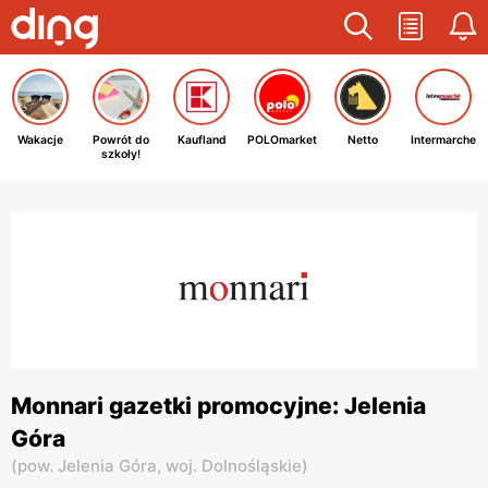
Wakacje
Powrót do
Kaufland
POLOmarket
Netto
Intermarche
szkoły!
Monnari gazetki promocyjne: Jelenia
Góra
(
pow. Jelenia Góra,
woj. Dolnośląskie
)