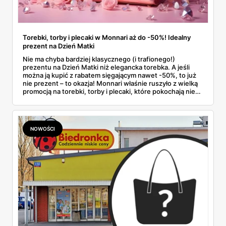
Torebki, torby i plecaki w Monnari aż do -50%! Idealny
prezent na Dzień Matki
Nie ma chyba bardziej klasycznego (i trafionego!)
prezentu na Dzień Matki niż elegancka torebka. A jeśli
można ją kupić z rabatem sięgającym nawet -50%, to już
nie prezent – to okazja! Monnari właśnie ruszyło z wielką
promocją na torebki, torby i plecaki, które pokochają nie
tylko mamy, ale i wszystkie miłośniczki dobrego stylu.
NOWOŚCI