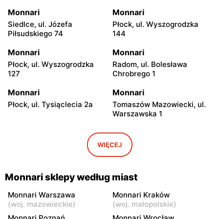
Monnari
Monnari
Siedlce, ul. Józefa
Płock, ul. Wyszogrodzka
Piłsudskiego 74
144
Monnari
Monnari
Płock, ul. Wyszogrodzka
Radom, ul. Bolesława
127
Chrobrego 1
Monnari
Monnari
Płock, ul. Tysiąclecia 2a
Tomaszów Mazowiecki, ul.
Warszawska 1
Monnari
Monnari
Katowice, ul. Tadeusza
Puławy, ul. Lubelska 2
WIĘCEJ
Kościuszki 229
Monnari
Monnari
Monnari sklepy według miast
Łódź, ul. Brzezińska 27/29
Łódź al. Marsz. Józefa
Piłsudskiego 94
Monnari Warszawa
Monnari Kraków
(
woj. mazowieckie
)
(
woj. małopolskie
)
Monnari
Monnari
Monnari Poznań
Monnari Wrocław