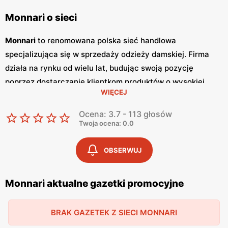
Monnari o sieci
Monnari
to renomowana polska sieć handlowa
specjalizująca się w sprzedaży odzieży damskiej. Firma
działa na rynku od wielu lat, budując swoją pozycję
poprzez dostarczanie klientkom produktów o wysokiej
WIĘCEJ
jakości i unikalnym wzornictwie.
Monnari
słynie z
eleganckich kolekcji, które łączą w sobie klasykę z
Ocena: 3.7 - 113 głosów
nowoczesnymi trendami, co sprawia, że każda kobieta
Twoja ocena: 0.0
może znaleźć coś dla siebie. Sklepy tej sieci znajdują się w
największych miastach Polski, dzięki czemu są łatwo
OBSERWUJ
dostępne dla szerokiego grona klientek. Sieć
Monnari
regularnie wydaje
gazetki promocyjne
, w których
Monnari aktualne gazetki promocyjne
prezentowane są najnowsze kolekcje oraz specjalne
promocje
. Zazwyczaj nowe
gazetki
ukazują się kilka razy
BRAK GAZETEK Z SIECI MONNARI
na kwartał, pozwalając klientkom na bieżąco śledzić