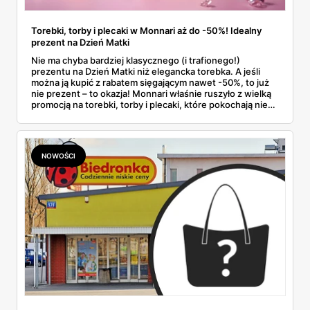
Torebki, torby i plecaki w Monnari aż do -50%! Idealny
prezent na Dzień Matki
Nie ma chyba bardziej klasycznego (i trafionego!)
prezentu na Dzień Matki niż elegancka torebka. A jeśli
można ją kupić z rabatem sięgającym nawet -50%, to już
nie prezent – to okazja! Monnari właśnie ruszyło z wielką
promocją na torebki, torby i plecaki, które pokochają nie
tylko mamy, ale i wszystkie miłośniczki dobrego stylu.
NOWOŚCI