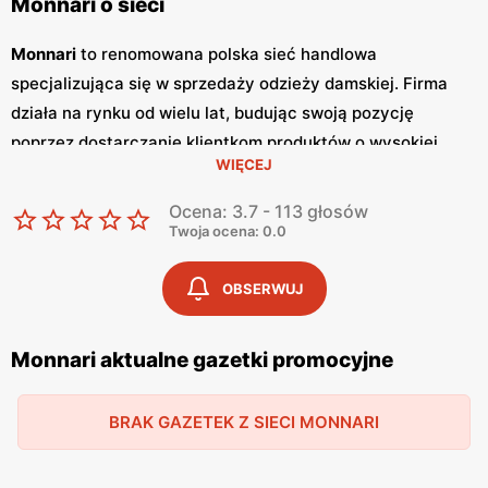
Monnari o sieci
Monnari
to renomowana polska sieć handlowa
specjalizująca się w sprzedaży odzieży damskiej. Firma
działa na rynku od wielu lat, budując swoją pozycję
poprzez dostarczanie klientkom produktów o wysokiej
WIĘCEJ
jakości i unikalnym wzornictwie.
Monnari
słynie z
eleganckich kolekcji, które łączą w sobie klasykę z
Ocena: 3.7 - 113 głosów
nowoczesnymi trendami, co sprawia, że każda kobieta
Twoja ocena: 0.0
może znaleźć coś dla siebie. Sklepy tej sieci znajdują się w
największych miastach Polski, dzięki czemu są łatwo
OBSERWUJ
dostępne dla szerokiego grona klientek. Sieć
Monnari
regularnie wydaje
gazetki promocyjne
, w których
Monnari aktualne gazetki promocyjne
prezentowane są najnowsze kolekcje oraz specjalne
promocje
. Zazwyczaj nowe
gazetki
ukazują się kilka razy
BRAK GAZETEK Z SIECI MONNARI
na kwartał, pozwalając klientkom na bieżąco śledzić
aktualne oferty i korzystać z
niskich cen
na wybrane