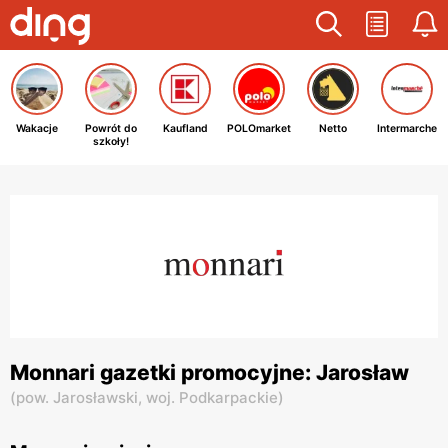
Wakacje
Powrót do
Kaufland
POLOmarket
Netto
Intermarche
szkoły!
Monnari gazetki promocyjne: Jarosław
(
pow. Jarosławski,
woj. Podkarpackie
)