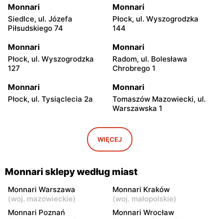
Monnari
Monnari
Siedlce, ul. Józefa
Płock, ul. Wyszogrodzka
Piłsudskiego 74
144
Monnari
Monnari
Płock, ul. Wyszogrodzka
Radom, ul. Bolesława
127
Chrobrego 1
Monnari
Monnari
Płock, ul. Tysiąclecia 2a
Tomaszów Mazowiecki, ul.
Warszawska 1
Monnari
Monnari
Katowice, ul. Tadeusza
Puławy, ul. Lubelska 2
WIĘCEJ
Kościuszki 229
Monnari
Monnari
Monnari sklepy według miast
Łódź, ul. Brzezińska 27/29
Łódź al. Marsz. Józefa
Piłsudskiego 94
Monnari Warszawa
Monnari Kraków
(
woj. mazowieckie
)
(
woj. małopolskie
)
Monnari
Monnari
Monnari Poznań
Monnari Wrocław