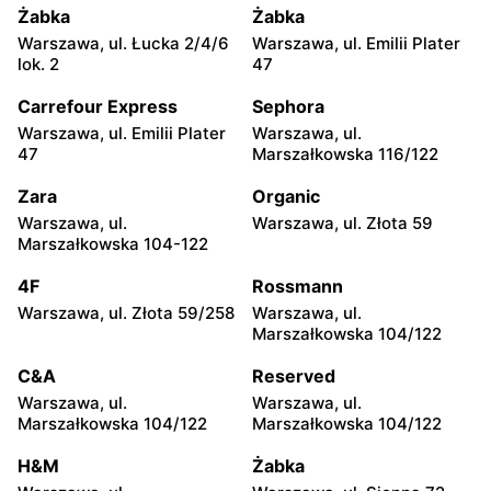
moje sklepy
moje sklepy
Żabka
Żabka
Jadachy, ul. Jadachy 111
Jeżowe, ul. Zalesie 77
Warszawa, ul. Łucka 2/4/6
Warszawa, ul. Emilii Plater
lok. 2
47
moje sklepy
moje sklepy
Carrefour Express
Sephora
Kazimierza Wielka, ul.
Kamień, ul. Błonie 23
Kolejowa 15
Warszawa, ul. Emilii Plater
Warszawa, ul.
47
Marszałkowska 116/122
moje sklepy
moje sklepy
Zara
Organic
Górki, ul. Górki 71
Gumniska, ul. Gumniska
157C
Warszawa, ul.
Warszawa, ul. Złota 59
Marszałkowska 104-122
moje sklepy
moje sklepy
4F
Rossmann
Iwierzyce, ul. Iwierzyce
Tczew, ul. Franciszka Żwirki
152A
61
Warszawa, ul. Złota 59/258
Warszawa, ul.
Marszałkowska 104/122
moje sklepy
moje sklepy
C&A
Reserved
Hyżne, ul. Hyżne 100
Jarosław, ul. Pełkińska 147
Warszawa, ul.
Warszawa, ul.
moje sklepy
moje sklepy
Marszałkowska 104/122
Marszałkowska 104/122
Niebylec, ul. Niebylec 139
Opole, ul. Grudzicka 45
H&M
Żabka