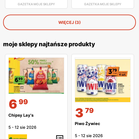
GAZETKA MOJE SKLEPY
GAZETKA MOJE SKLEPY
WIĘCEJ (3)
moje sklepy najtańsze produkty
6
99
3
79
Chipsy Lay's
Piwo Żywiec
5
-
12 sie 2026
5
-
12 sie 2026