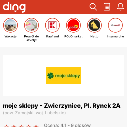
Wakacje
Powrót do
Kaufland
POLOmarket
Netto
Intermarche
szkoły!
moje sklepy - Zwierzyniec, Pl. Rynek 2A
(
pow. Zamojski,
woj. Lubelskie
)
Ocena: 4.1 - 9 głosów