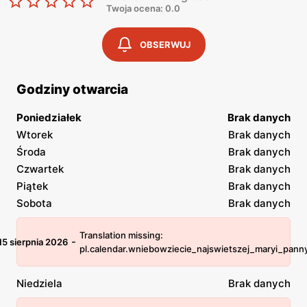
Twoja ocena: 0.0
OBSERWUJ
Godziny otwarcia
Poniedziałek
Brak danych
Wtorek
Brak danych
Środa
Brak danych
Czwartek
Brak danych
Piątek
Brak danych
Sobota
Brak danych
Translation missing:
-
15 sierpnia 2026
pl.calendar.wniebowziecie_najswietszej_maryi_pann
Niedziela
Brak danych