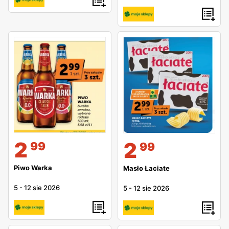
2
2
99
99
Piwo Warka
Masło Łaciate
5
-
12 sie 2026
5
-
12 sie 2026