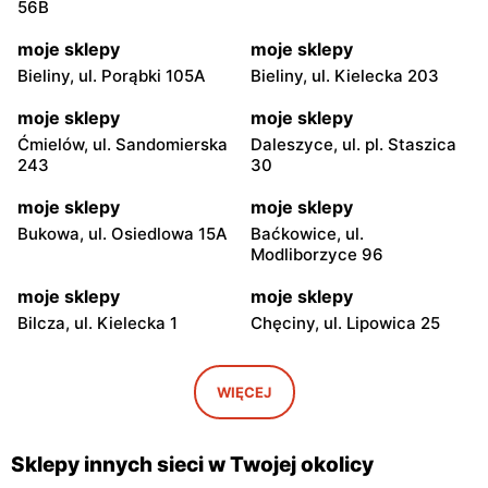
56B
moje sklepy
moje sklepy
Bieliny, ul. Porąbki 105A
Bieliny, ul. Kielecka 203
moje sklepy
moje sklepy
Ćmielów, ul. Sandomierska
Daleszyce, ul. pl. Staszica
243
30
moje sklepy
moje sklepy
Bukowa, ul. Osiedlowa 15A
Baćkowice, ul.
Modliborzyce 96
moje sklepy
moje sklepy
Bilcza, ul. Kielecka 1
Chęciny, ul. Lipowica 25
moje sklepy
moje sklepy
Iwaniska, ul. Ujazdowska 5
Bogoria, ul. Rynek 30
WIĘCEJ
moje sklepy
moje sklepy
Gorzyce, ul. Szkolna 44
Grębów, ul. Wydrza 180
Sklepy innych sieci w Twojej okolicy