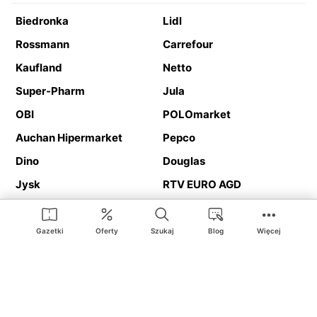
Biedronka
Lidl
Rossmann
Carrefour
Kaufland
Netto
Super-Pharm
Jula
OBI
POLOmarket
Auchan Hipermarket
Pepco
Dino
Douglas
Jysk
RTV EURO AGD
Action
Media Expert
Deichmann
Media Markt
Gazetki
Oferty
Szukaj
Blog
Więcej
Ding.pl to serwis internetowy prezentujący
gazetki promocyjne
oraz
katalogi
sklepów i dużych sieci handlowych. Dzięki
geolokalizacji otrzymasz przede wszystkim oferty sklepów, z
Twojego bliskiego otoczenia. Dodatkowo na stronie znajdziesz