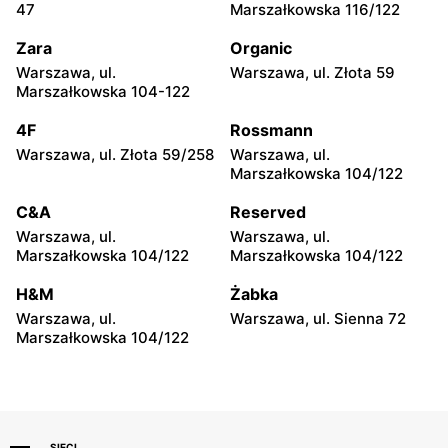
47
Marszałkowska 116/122
moje sklepy
moje sklepy
Zara
Organic
Górki, ul. Górki 71
Gumniska, ul. Gumniska
157C
Warszawa, ul.
Warszawa, ul. Złota 59
Marszałkowska 104-122
moje sklepy
moje sklepy
4F
Rossmann
Iwierzyce, ul. Iwierzyce
Tczew, ul. Franciszka Żwirki
152A
61
Warszawa, ul. Złota 59/258
Warszawa, ul.
Marszałkowska 104/122
moje sklepy
moje sklepy
C&A
Reserved
Hyżne, ul. Hyżne 100
Jarosław, ul. Pełkińska 147
Warszawa, ul.
Warszawa, ul.
moje sklepy
moje sklepy
Marszałkowska 104/122
Marszałkowska 104/122
Niebylec, ul. Niebylec 139
Opole, ul. Grudzicka 45
H&M
Żabka
Warszawa, ul.
Warszawa, ul. Sienna 72
Marszałkowska 104/122
SIECI