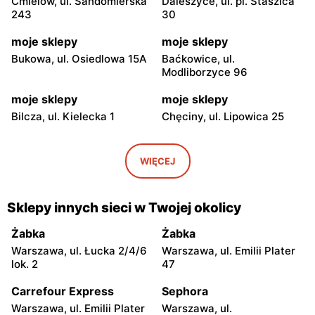
Ćmielów, ul. Sandomierska
Daleszyce, ul. pl. Staszica
243
30
moje sklepy
moje sklepy
Bukowa, ul. Osiedlowa 15A
Baćkowice, ul.
Modliborzyce 96
moje sklepy
moje sklepy
Bilcza, ul. Kielecka 1
Chęciny, ul. Lipowica 25
moje sklepy
moje sklepy
Iwaniska, ul. Ujazdowska 5
Bogoria, ul. Rynek 30
WIĘCEJ
moje sklepy
moje sklepy
Gorzyce, ul. Szkolna 44
Grębów, ul. Wydrza 180
Sklepy innych sieci w Twojej okolicy
moje sklepy
moje sklepy
Żabka
Żabka
Jadachy, ul. Jadachy 111
Jeżowe, ul. Zalesie 77
Warszawa, ul. Łucka 2/4/6
Warszawa, ul. Emilii Plater
lok. 2
47
moje sklepy
moje sklepy
Carrefour Express
Sephora
Kazimierza Wielka, ul.
Kamień, ul. Błonie 23
Kolejowa 15
Warszawa, ul. Emilii Plater
Warszawa, ul.