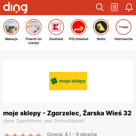
Wakacje
Powrót do
Kaufland
POLOmarket
Netto
Intermarche
szkoły!
moje sklepy - Zgorzelec, Żarska Wieś 32
(
pow. Zgorzelecki,
woj. Dolnośląskie
)
Ocena: 4.1 - 9 głosów