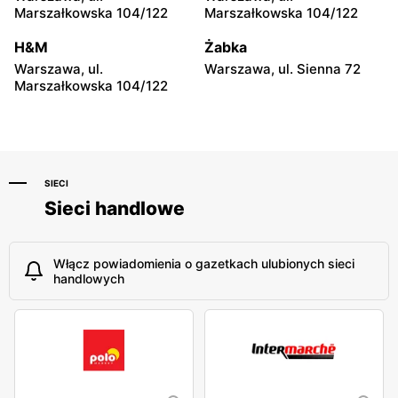
moje sklepy
moje sklepy
Marszałkowska 104/122
Marszałkowska 104/122
Niebylec, ul. Niebylec 139
Opole, ul. Grudzicka 45
H&M
Żabka
Warszawa, ul.
Warszawa, ul. Sienna 72
Marszałkowska 104/122
SIECI
Sieci handlowe
Włącz powiadomienia o gazetkach ulubionych sieci
handlowych