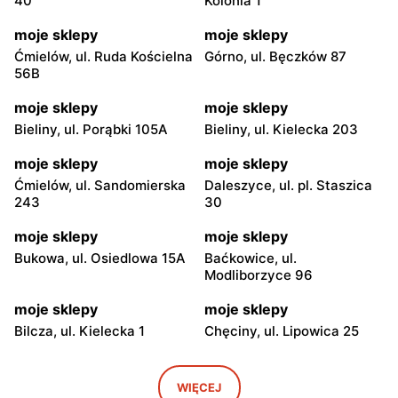
40
Kolonia 1
moje sklepy
moje sklepy
Ćmielów, ul. Ruda Kościelna
Górno, ul. Bęczków 87
56B
moje sklepy
moje sklepy
Bieliny, ul. Porąbki 105A
Bieliny, ul. Kielecka 203
moje sklepy
moje sklepy
Ćmielów, ul. Sandomierska
Daleszyce, ul. pl. Staszica
243
30
moje sklepy
moje sklepy
Bukowa, ul. Osiedlowa 15A
Baćkowice, ul.
Modliborzyce 96
moje sklepy
moje sklepy
Bilcza, ul. Kielecka 1
Chęciny, ul. Lipowica 25
moje sklepy
moje sklepy
Iwaniska, ul. Ujazdowska 5
Bogoria, ul. Rynek 30
WIĘCEJ