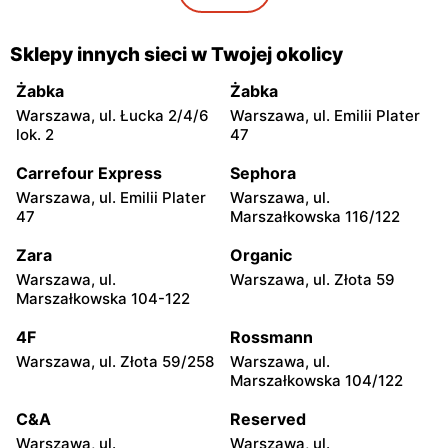
moje sklepy
moje sklepy
Gorzyce, ul. Szkolna 44
Grębów, ul. Wydrza 180
Sklepy innych sieci w Twojej okolicy
moje sklepy
moje sklepy
Żabka
Żabka
Jadachy, ul. Jadachy 111
Jeżowe, ul. Zalesie 77
Warszawa, ul. Łucka 2/4/6
Warszawa, ul. Emilii Plater
lok. 2
47
moje sklepy
moje sklepy
Carrefour Express
Sephora
Kazimierza Wielka, ul.
Kamień, ul. Błonie 23
Kolejowa 15
Warszawa, ul. Emilii Plater
Warszawa, ul.
47
Marszałkowska 116/122
moje sklepy
moje sklepy
Zara
Organic
Górki, ul. Górki 71
Gumniska, ul. Gumniska
157C
Warszawa, ul.
Warszawa, ul. Złota 59
Marszałkowska 104-122
moje sklepy
moje sklepy
4F
Rossmann
Iwierzyce, ul. Iwierzyce
Tczew, ul. Franciszka Żwirki
152A
61
Warszawa, ul. Złota 59/258
Warszawa, ul.
Marszałkowska 104/122
moje sklepy
moje sklepy
C&A
Reserved
Hyżne, ul. Hyżne 100
Jarosław, ul. Pełkińska 147
Warszawa, ul.
Warszawa, ul.