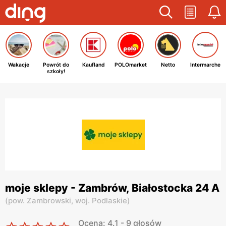
Wakacje
Powrót do
Kaufland
POLOmarket
Netto
Intermarche
szkoły!
moje sklepy - Zambrów, Białostocka 24 A
(
pow. Zambrowski,
woj. Podlaskie
)
Ocena: 4.1 - 9 głosów