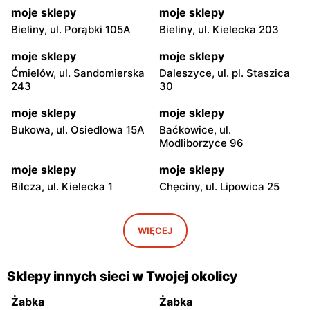
moje sklepy
moje sklepy
Bieliny, ul. Porąbki 105A
Bieliny, ul. Kielecka 203
moje sklepy
moje sklepy
Ćmielów, ul. Sandomierska
Daleszyce, ul. pl. Staszica
243
30
moje sklepy
moje sklepy
Bukowa, ul. Osiedlowa 15A
Baćkowice, ul.
Modliborzyce 96
moje sklepy
moje sklepy
Bilcza, ul. Kielecka 1
Chęciny, ul. Lipowica 25
moje sklepy
moje sklepy
Iwaniska, ul. Ujazdowska 5
Bogoria, ul. Rynek 30
WIĘCEJ
moje sklepy
moje sklepy
Gorzyce, ul. Szkolna 44
Grębów, ul. Wydrza 180
Sklepy innych sieci w Twojej okolicy
moje sklepy
moje sklepy
Żabka
Żabka