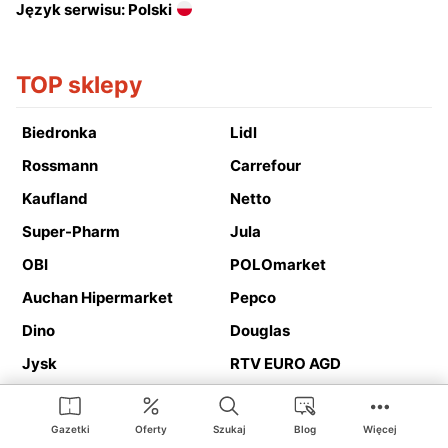
Język serwisu: Polski
TOP sklepy
Biedronka
Lidl
Rossmann
Carrefour
Kaufland
Netto
Super-Pharm
Jula
OBI
POLOmarket
Auchan Hipermarket
Pepco
Dino
Douglas
Jysk
RTV EURO AGD
Action
Media Expert
Deichmann
Media Markt
Gazetki
Oferty
Szukaj
Blog
Więcej