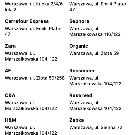
Jadachy, ul. Jadachy 111
Jeżowe, ul. Zalesie 77
Warszawa, ul. Łucka 2/4/6
Warszawa, ul. Emilii Plater
lok. 2
47
moje sklepy
moje sklepy
Carrefour Express
Sephora
Kazimierza Wielka, ul.
Kamień, ul. Błonie 23
Kolejowa 15
Warszawa, ul. Emilii Plater
Warszawa, ul.
47
Marszałkowska 116/122
moje sklepy
moje sklepy
Zara
Organic
Górki, ul. Górki 71
Gumniska, ul. Gumniska
157C
Warszawa, ul.
Warszawa, ul. Złota 59
Marszałkowska 104-122
moje sklepy
moje sklepy
4F
Rossmann
Iwierzyce, ul. Iwierzyce
Tczew, ul. Franciszka Żwirki
152A
61
Warszawa, ul. Złota 59/258
Warszawa, ul.
Marszałkowska 104/122
moje sklepy
moje sklepy
C&A
Reserved
Hyżne, ul. Hyżne 100
Jarosław, ul. Pełkińska 147
Warszawa, ul.
Warszawa, ul.
moje sklepy
moje sklepy
Marszałkowska 104/122
Marszałkowska 104/122
Niebylec, ul. Niebylec 139
Opole, ul. Grudzicka 45
H&M
Żabka
Warszawa, ul.
Warszawa, ul. Sienna 72
Marszałkowska 104/122