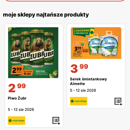
moje sklepy najtańsze produkty
3
99
Serek śmietankowy
2
Almette
99
5
-
12 sie 2026
Piwo Żubr
5
-
12 sie 2026