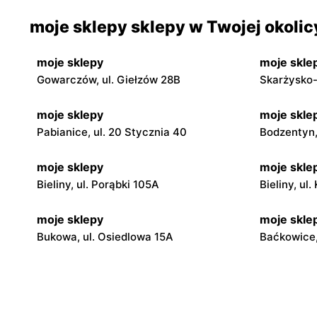
moje sklepy sklepy w Twojej okolic
moje sklepy
moje skle
Gowarczów, ul. Giełzów 28B
Skarżysko-
moje sklepy
moje skle
Pabianice, ul. 20 Stycznia 40
Bodzentyn, 
moje sklepy
moje skle
Bieliny, ul. Porąbki 105A
Bieliny, ul
moje sklepy
moje skle
Bukowa, ul. Osiedlowa 15A
Baćkowice,
moje sklepy
moje skle
Iwaniska, ul. Ujazdowska 5
Bogoria, ul