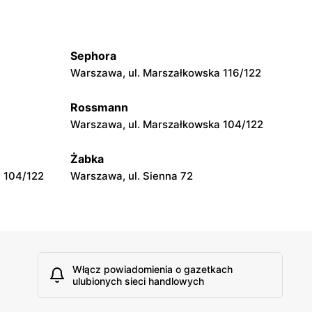
moje sklepy
wa 15
Kamień, ul. Błonie 23
Sephora
moje sklepy
Warszawa, ul. Marszałkowska 116/122
Tczew, ul. Franciszka Żwirki 61
Rossmann
moje sklepy
Warszawa, ul. Marszałkowska 104/122
Opole, ul. Grudzicka 45
Żabka
 104/122
Warszawa, ul. Sienna 72
Włącz powiadomienia o gazetkach
ulubionych sieci handlowych