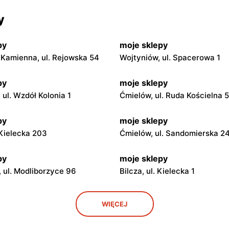
y
py
moje sklepy
Kamienna, ul. Rejowska 54
Wojtyniów, ul. Spacerowa 1
py
moje sklepy
ul. Wzdół Kolonia 1
Ćmielów, ul. Ruda Kościelna 
py
moje sklepy
. Kielecka 203
Ćmielów, ul. Sandomierska 2
py
moje sklepy
 ul. Modliborzyce 96
Bilcza, ul. Kielecka 1
py
moje sklepy
WIĘCEJ
. Rynek 30
Gorzyce, ul. Szkolna 44