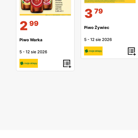
3
79
2
99
Piwo Żywiec
5
-
12 sie 2026
Piwo Warka
5
-
12 sie 2026