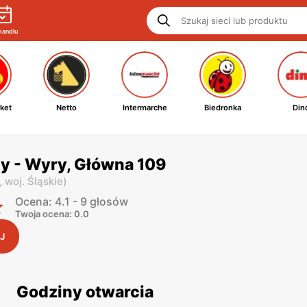
handlu
ket
Netto
Intermarche
Biedronka
Din
y - Wyry, Główna 109
,
woj. Śląskie
)
Ocena: 4.1 - 9 głosów
Twoja ocena: 0.0
J
Godziny otwarcia