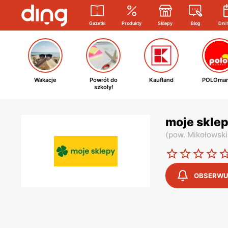
Gazetki
Produkty
Sklepy
Blog
Dni 
Wakacje
Powrót do
Kaufland
POLOmar
szkoły!
moje sklep
(
pow. Mikołowski
OBSERWU