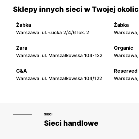
moje sklepy
moje skle
Sklepy innych sieci w Twojej okoli
Jadachy, ul. Jadachy 111
Jeżowe, ul.
Żabka
Żabka
moje sklepy
moje skle
Warszawa, ul. Łucka 2/4/6 lok. 2
Warszawa, u
Górki, ul. Górki 71
Gumniska, 
Zara
Organic
moje sklepy
moje skle
Warszawa, ul. Marszałkowska 104-122
Warszawa, 
Hyżne, ul. Hyżne 100
Jarosław, u
C&A
Reserved
Warszawa, ul. Marszałkowska 104/122
Warszawa, 
SIECI
Sieci handlowe