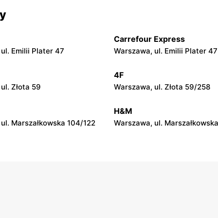
py
moje sklepy
cy
 Zalesie 77
Kazimierza Wielka, ul. Kolejo
Carrefour Express
py
moje sklepy
l. Emilii Plater 47
Warszawa, ul. Emilii Plater 47
ul. Gumniska 157C
Iwierzyce, ul. Iwierzyce 152A
4F
py
moje sklepy
ul. Złota 59
Warszawa, ul. Złota 59/258
l. Pełkińska 147
Niebylec, ul. Niebylec 139
H&M
ul. Marszałkowska 104/122
Warszawa, ul. Marszałkowska