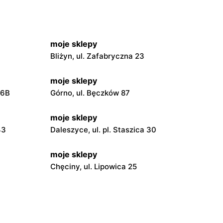
moje sklepy
Bliżyn, ul. Zafabryczna 23
moje sklepy
56B
Górno, ul. Bęczków 87
moje sklepy
43
Daleszyce, ul. pl. Staszica 30
moje sklepy
Chęciny, ul. Lipowica 25
moje sklepy
Grębów, ul. Wydrza 180