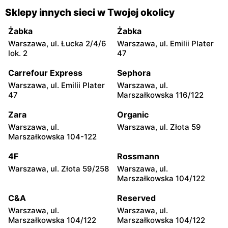
Gorzyce, ul. Szkolna 44
Grębów, ul. Wydrza 180
Sklepy innych sieci w Twojej okolicy
moje sklepy
moje sklepy
Żabka
Żabka
Jadachy, ul. Jadachy 111
Jeżowe, ul. Zalesie 77
Warszawa, ul. Łucka 2/4/6
Warszawa, ul. Emilii Plater
lok. 2
47
moje sklepy
moje sklepy
Carrefour Express
Sephora
Kazimierza Wielka, ul.
Kamień, ul. Błonie 23
Kolejowa 15
Warszawa, ul. Emilii Plater
Warszawa, ul.
47
Marszałkowska 116/122
moje sklepy
moje sklepy
Zara
Organic
Górki, ul. Górki 71
Gumniska, ul. Gumniska
157C
Warszawa, ul.
Warszawa, ul. Złota 59
Marszałkowska 104-122
moje sklepy
moje sklepy
4F
Rossmann
Iwierzyce, ul. Iwierzyce
Tczew, ul. Franciszka Żwirki
152A
61
Warszawa, ul. Złota 59/258
Warszawa, ul.
Marszałkowska 104/122
moje sklepy
moje sklepy
C&A
Reserved
Hyżne, ul. Hyżne 100
Jarosław, ul. Pełkińska 147
Warszawa, ul.
Warszawa, ul.
moje sklepy
moje sklepy
Marszałkowska 104/122
Marszałkowska 104/122