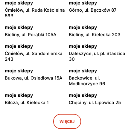
moje sklepy
moje sklepy
Ćmielów, ul. Ruda Kościelna
Górno, ul. Bęczków 87
56B
moje sklepy
moje sklepy
Bieliny, ul. Porąbki 105A
Bieliny, ul. Kielecka 203
moje sklepy
moje sklepy
Ćmielów, ul. Sandomierska
Daleszyce, ul. pl. Staszica
243
30
moje sklepy
moje sklepy
Bukowa, ul. Osiedlowa 15A
Baćkowice, ul.
Modliborzyce 96
moje sklepy
moje sklepy
Bilcza, ul. Kielecka 1
Chęciny, ul. Lipowica 25
moje sklepy
moje sklepy
Iwaniska, ul. Ujazdowska 5
Bogoria, ul. Rynek 30
WIĘCEJ
moje sklepy
moje sklepy