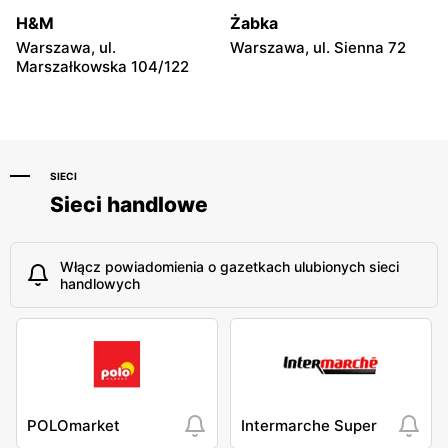
Niebylec, ul. Niebylec 139
Opole, ul. Grudzicka 45
H&M
Żabka
Warszawa, ul.
Warszawa, ul. Sienna 72
Marszałkowska 104/122
SIECI
Sieci handlowe
Włącz powiadomienia o gazetkach ulubionych sieci
handlowych
POLOmarket
Intermarche Super