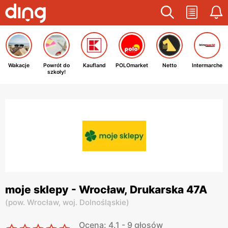
Wakacje
Powrót do
Kaufland
POLOmarket
Netto
Intermarche
szkoły!
moje sklepy - Wrocław, Drukarska 47A
(
pow. Wrocław,
woj. Dolnośląskie
)
Ocena: 4.1 - 9 głosów