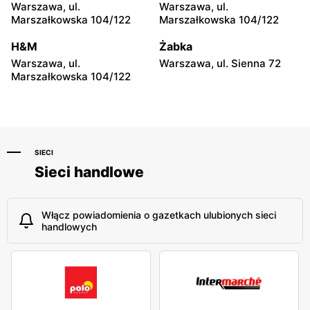
Warszawa, ul.
Warszawa, ul.
moje sklepy
moje sklepy
Marszałkowska 104/122
Marszałkowska 104/122
Niebylec, ul. Niebylec 139
Opole, ul. Grudzicka 45
H&M
Żabka
Warszawa, ul.
Warszawa, ul. Sienna 72
Marszałkowska 104/122
SIECI
Sieci handlowe
Włącz powiadomienia o gazetkach ulubionych sieci
handlowych