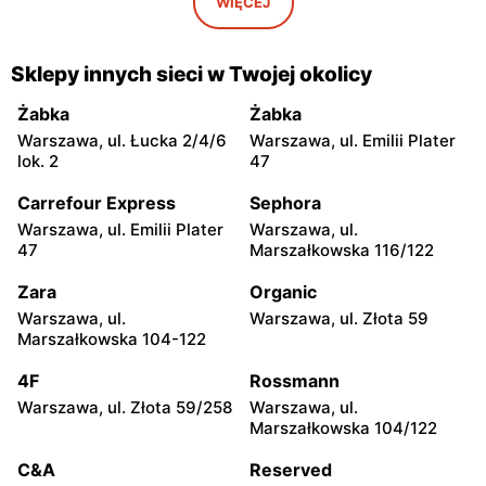
Iwaniska, ul. Ujazdowska 5
Bogoria, ul. Rynek 30
WIĘCEJ
moje sklepy
moje sklepy
Gorzyce, ul. Szkolna 44
Grębów, ul. Wydrza 180
Sklepy innych sieci w Twojej okolicy
moje sklepy
moje sklepy
Żabka
Żabka
Jadachy, ul. Jadachy 111
Jeżowe, ul. Zalesie 77
Warszawa, ul. Łucka 2/4/6
Warszawa, ul. Emilii Plater
lok. 2
47
moje sklepy
moje sklepy
Carrefour Express
Sephora
Kazimierza Wielka, ul.
Kamień, ul. Błonie 23
Kolejowa 15
Warszawa, ul. Emilii Plater
Warszawa, ul.
47
Marszałkowska 116/122
moje sklepy
moje sklepy
Zara
Organic
Górki, ul. Górki 71
Gumniska, ul. Gumniska
157C
Warszawa, ul.
Warszawa, ul. Złota 59
Marszałkowska 104-122
moje sklepy
moje sklepy
4F
Rossmann
Iwierzyce, ul. Iwierzyce
Tczew, ul. Franciszka Żwirki
152A
61
Warszawa, ul. Złota 59/258
Warszawa, ul.
Marszałkowska 104/122
moje sklepy
moje sklepy
C&A
Reserved
Hyżne, ul. Hyżne 100
Jarosław, ul. Pełkińska 147