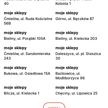
40
Kolonia 1
moje sklepy
moje sklepy
Ćmielów, ul. Ruda Kościelna
Górno, ul. Bęczków 87
56B
moje sklepy
moje sklepy
Bieliny, ul. Porąbki 105A
Bieliny, ul. Kielecka 203
moje sklepy
moje sklepy
Ćmielów, ul. Sandomierska
Daleszyce, ul. pl. Staszica
243
30
moje sklepy
moje sklepy
Bukowa, ul. Osiedlowa 15A
Baćkowice, ul.
Modliborzyce 96
moje sklepy
moje sklepy
Bilcza, ul. Kielecka 1
Chęciny, ul. Lipowica 25
moje sklepy
moje sklepy