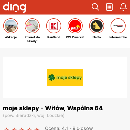
Wakacje
Powrót do
Kaufland
POLOmarket
Netto
Intermarche
szkoły!
moje sklepy - Witów, Wspólna 64
(
pow. Sieradzki,
woj. Łódzkie
)
Ocena: 4.1 - 9 głosów