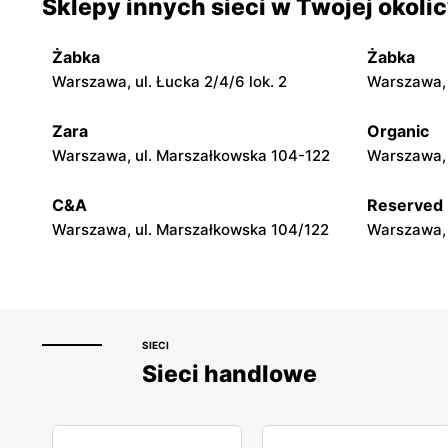
Sklepy innych sieci w Twojej okoli
Jadachy, ul. Jadachy 111
Jeżowe, ul.
Żabka
Żabka
moje sklepy
moje skle
Warszawa, ul. Łucka 2/4/6 lok. 2
Warszawa, u
Górki, ul. Górki 71
Gumniska, 
Zara
Organic
moje sklepy
moje skle
Warszawa, ul. Marszałkowska 104-122
Warszawa, 
Hyżne, ul. Hyżne 100
Jarosław, u
C&A
Reserved
Warszawa, ul. Marszałkowska 104/122
Warszawa, 
SIECI
Sieci handlowe