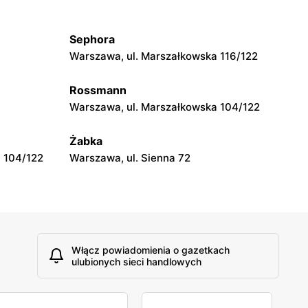
wa 15
Kamień, ul. Błonie 23
Sephora
moje sklepy
Warszawa, ul. Marszałkowska 116/122
Tczew, ul. Franciszka Żwirki 61
Rossmann
moje sklepy
Warszawa, ul. Marszałkowska 104/122
Opole, ul. Grudzicka 45
Żabka
 104/122
Warszawa, ul. Sienna 72
Włącz powiadomienia o gazetkach
ulubionych sieci handlowych