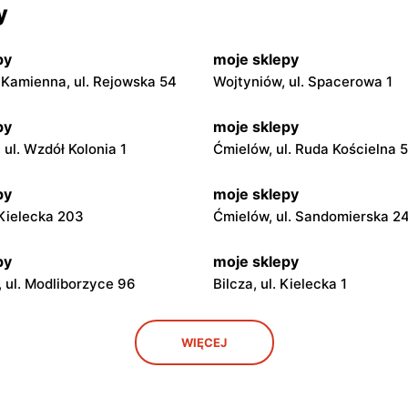
y
py
moje sklepy
Kamienna, ul. Rejowska 54
Wojtyniów, ul. Spacerowa 1
py
moje sklepy
ul. Wzdół Kolonia 1
Ćmielów, ul. Ruda Kościelna 
py
moje sklepy
. Kielecka 203
Ćmielów, ul. Sandomierska 2
py
moje sklepy
 ul. Modliborzyce 96
Bilcza, ul. Kielecka 1
py
moje sklepy
WIĘCEJ
. Rynek 30
Gorzyce, ul. Szkolna 44
py
moje sklepy