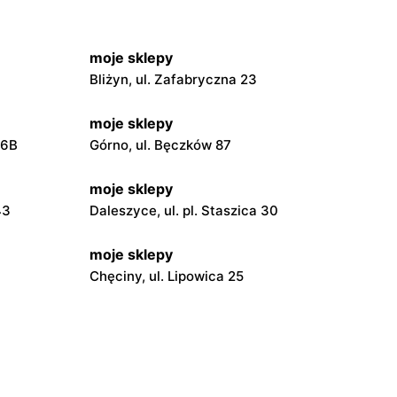
moje sklepy
Bliżyn, ul. Zafabryczna 23
moje sklepy
56B
Górno, ul. Bęczków 87
moje sklepy
43
Daleszyce, ul. pl. Staszica 30
moje sklepy
Chęciny, ul. Lipowica 25
moje sklepy
Grębów, ul. Wydrza 180
moje sklepy