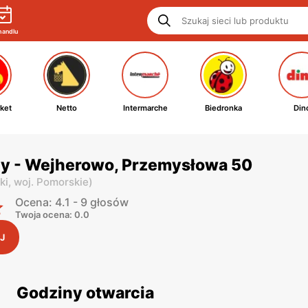
handlu
ket
Netto
Intermarche
Biedronka
Din
py - Wejherowo, Przemysłowa 50
ki,
woj. Pomorskie
)
Ocena: 4.1 - 9 głosów
Twoja ocena: 0.0
J
Godziny otwarcia