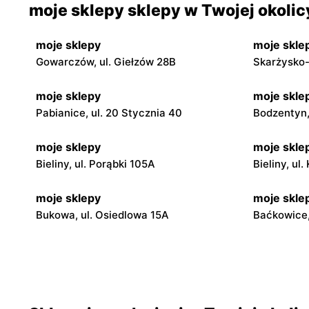
moje sklepy sklepy w Twojej okolic
moje sklepy
moje skle
Gowarczów, ul. Giełzów 28B
Skarżysko-
moje sklepy
moje skle
Pabianice, ul. 20 Stycznia 40
Bodzentyn, 
moje sklepy
moje skle
Bieliny, ul. Porąbki 105A
Bieliny, ul
moje sklepy
moje skle
Bukowa, ul. Osiedlowa 15A
Baćkowice,
moje sklepy
moje skle
Iwaniska, ul. Ujazdowska 5
Bogoria, ul
moje sklepy
moje skle