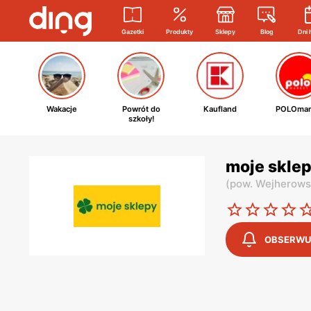
Gazetki
Produkty
Sklepy
Blog
Dni 
Wakacje
Powrót do
Kaufland
POLOmar
szkoły!
moje skle
(
pow. Wejherows
OBSERWU