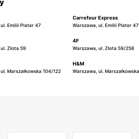
cy
 Zalesie 77
Kazimierza Wielka, ul. Kolejo
Carrefour Express
py
moje sklepy
l. Emilii Plater 47
Warszawa, ul. Emilii Plater 47
ul. Gumniska 157C
Iwierzyce, ul. Iwierzyce 152A
4F
py
moje sklepy
ul. Złota 59
Warszawa, ul. Złota 59/258
l. Pełkińska 147
Niebylec, ul. Niebylec 139
H&M
ul. Marszałkowska 104/122
Warszawa, ul. Marszałkowska