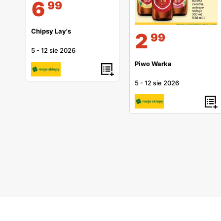
6
99
Chipsy Lay's
2
99
5
-
12 sie 2026
Piwo Warka
5
-
12 sie 2026