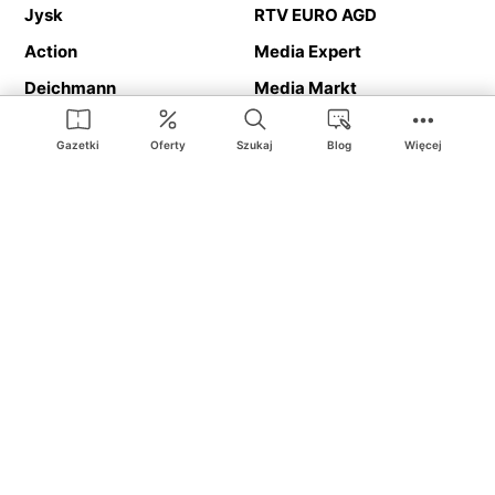
Jysk
RTV EURO AGD
Action
Media Expert
Deichmann
Media Markt
Gazetki
Oferty
Szukaj
Blog
Więcej
Ding.pl to serwis internetowy prezentujący
gazetki promocyjne
oraz
katalogi
sklepów i dużych sieci handlowych. Dzięki
geolokalizacji otrzymasz przede wszystkim oferty sklepów, z
Twojego bliskiego otoczenia. Dodatkowo na stronie znajdziesz
adresy sklepów, więc w trakcie podróży bez problemu trafisz do
ulubionego sklepu.
Na naszym serwisie znajdziesz najlepsze
promocje
i
oferty
z całej
Polski. Dzięki Ding.pl w prosty sposób porównasz ceny z różnych
sklepów i rozsądnie zaplanujecie
zakupy
. Chcesz tanio kupić
cukier
lub
panele podłogowe
. Kupić
rower
na prezent? Spróbować
piwa
w okazyjnej cenie? Z Ding.pl jest to bardzo proste! U nas
dostaniesz nową gazetkę promocyjną sklepu:
Lidl
, Biedronka,
Media Markt
czy
Leroy Merlin
.
Nie interesują cię wszystkie
promocyjne
produkty? Chcesz
dostawać powiadomienia tylko od wybranych sieci? Wypatrujesz
jakiegoś produktu w
najniższej cenie
? W Ding.pl
zakupy są proste
i przyjemne
! W naszym serwisie możesz włączyć powiadomienia
do
ulubionych produktów
i sieci sklepów, dzięki czemu nigdy nie