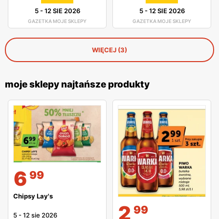
5
-
12 SIE 2026
5
-
12 SIE 2026
GAZETKA MOJE SKLEPY
GAZETKA MOJE SKLEPY
WIĘCEJ (3)
moje sklepy najtańsze produkty
6
99
Chipsy Lay's
2
99
5
-
12 sie 2026