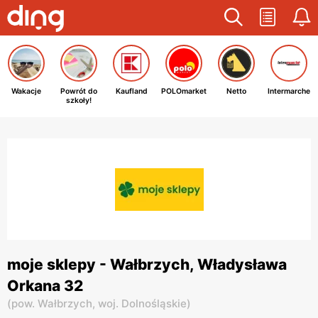
Wakacje
Powrót do
Kaufland
POLOmarket
Netto
Intermarche
szkoły!
moje sklepy - Wałbrzych, Władysława
Orkana 32
(
pow. Wałbrzych,
woj. Dolnośląskie
)