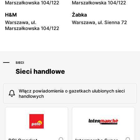
moje sklepy
moje sklepy
Marszałkowska 104/122
Marszałkowska 104/122
Niebylec, ul. Niebylec 139
Opole, ul. Grudzicka 45
H&M
Żabka
Warszawa, ul.
Warszawa, ul. Sienna 72
Marszałkowska 104/122
SIECI
Sieci handlowe
Włącz powiadomienia o gazetkach ulubionych sieci
handlowych