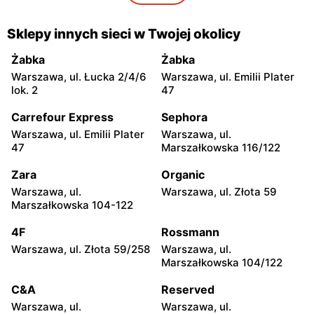
moje sklepy
moje sklepy
Gorzyce, ul. Szkolna 44
Grębów, ul. Wydrza 180
Sklepy innych sieci w Twojej okolicy
moje sklepy
moje sklepy
Żabka
Żabka
Jadachy, ul. Jadachy 111
Jeżowe, ul. Zalesie 77
Warszawa, ul. Łucka 2/4/6
Warszawa, ul. Emilii Plater
lok. 2
47
moje sklepy
moje sklepy
Carrefour Express
Sephora
Kazimierza Wielka, ul.
Kamień, ul. Błonie 23
Kolejowa 15
Warszawa, ul. Emilii Plater
Warszawa, ul.
47
Marszałkowska 116/122
moje sklepy
moje sklepy
Zara
Organic
Górki, ul. Górki 71
Gumniska, ul. Gumniska
157C
Warszawa, ul.
Warszawa, ul. Złota 59
Marszałkowska 104-122
moje sklepy
moje sklepy
4F
Rossmann
Iwierzyce, ul. Iwierzyce
Tczew, ul. Franciszka Żwirki
152A
61
Warszawa, ul. Złota 59/258
Warszawa, ul.
Marszałkowska 104/122
moje sklepy
moje sklepy
C&A
Reserved
Hyżne, ul. Hyżne 100
Jarosław, ul. Pełkińska 147
Warszawa, ul.
Warszawa, ul.