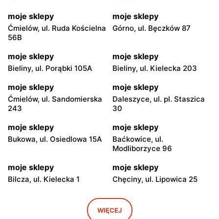
moje sklepy
moje sklepy
Ćmielów, ul. Ruda Kościelna
Górno, ul. Bęczków 87
56B
moje sklepy
moje sklepy
Bieliny, ul. Porąbki 105A
Bieliny, ul. Kielecka 203
moje sklepy
moje sklepy
Ćmielów, ul. Sandomierska
Daleszyce, ul. pl. Staszica
243
30
moje sklepy
moje sklepy
Bukowa, ul. Osiedlowa 15A
Baćkowice, ul.
Modliborzyce 96
moje sklepy
moje sklepy
Bilcza, ul. Kielecka 1
Chęciny, ul. Lipowica 25
moje sklepy
moje sklepy
Iwaniska, ul. Ujazdowska 5
Bogoria, ul. Rynek 30
WIĘCEJ