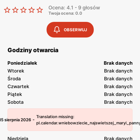
Ocena: 4.1 - 9 głosów
Twoja ocena: 0.0
OBSERWUJ
Godziny otwarcia
Poniedziałek
Brak danych
Wtorek
Brak danych
Środa
Brak danych
Czwartek
Brak danych
Piątek
Brak danych
Sobota
Brak danych
Translation missing:
-
15 sierpnia 2026
pl.calendar.wniebowziecie_najswietszej_maryi_pann
Niedziela
Brak danych