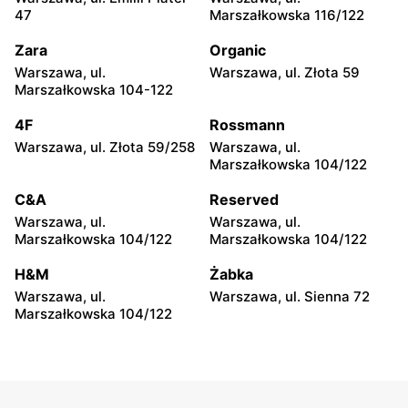
47
Marszałkowska 116/122
moje sklepy
moje sklepy
Zara
Organic
Górki, ul. Górki 71
Gumniska, ul. Gumniska
157C
Warszawa, ul.
Warszawa, ul. Złota 59
Marszałkowska 104-122
moje sklepy
moje sklepy
4F
Rossmann
Iwierzyce, ul. Iwierzyce
Tczew, ul. Franciszka Żwirki
152A
61
Warszawa, ul. Złota 59/258
Warszawa, ul.
Marszałkowska 104/122
moje sklepy
moje sklepy
C&A
Reserved
Hyżne, ul. Hyżne 100
Jarosław, ul. Pełkińska 147
Warszawa, ul.
Warszawa, ul.
moje sklepy
moje sklepy
Marszałkowska 104/122
Marszałkowska 104/122
Niebylec, ul. Niebylec 139
Opole, ul. Grudzicka 45
H&M
Żabka
Warszawa, ul.
Warszawa, ul. Sienna 72
Marszałkowska 104/122