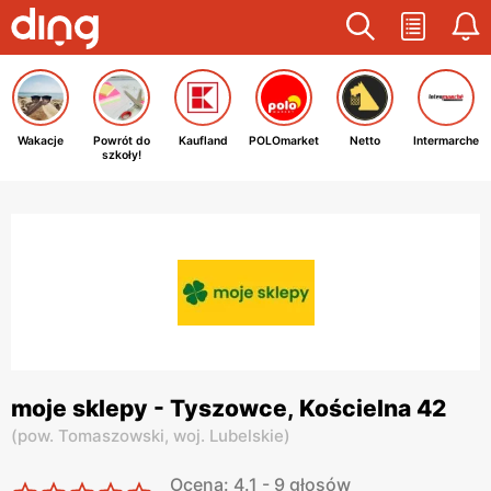
Wakacje
Powrót do
Kaufland
POLOmarket
Netto
Intermarche
szkoły!
moje sklepy - Tyszowce, Kościelna 42
(
pow. Tomaszowski,
woj. Lubelskie
)
Ocena: 4.1 - 9 głosów