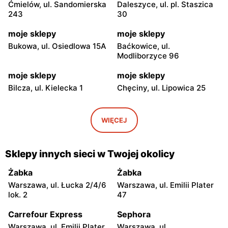
Ćmielów, ul. Sandomierska
Daleszyce, ul. pl. Staszica
243
30
moje sklepy
moje sklepy
Bukowa, ul. Osiedlowa 15A
Baćkowice, ul.
Modliborzyce 96
moje sklepy
moje sklepy
Bilcza, ul. Kielecka 1
Chęciny, ul. Lipowica 25
moje sklepy
moje sklepy
Iwaniska, ul. Ujazdowska 5
Bogoria, ul. Rynek 30
WIĘCEJ
moje sklepy
moje sklepy
Gorzyce, ul. Szkolna 44
Grębów, ul. Wydrza 180
Sklepy innych sieci w Twojej okolicy
moje sklepy
moje sklepy
Żabka
Żabka
Jadachy, ul. Jadachy 111
Jeżowe, ul. Zalesie 77
Warszawa, ul. Łucka 2/4/6
Warszawa, ul. Emilii Plater
lok. 2
47
moje sklepy
moje sklepy
Carrefour Express
Sephora
Kazimierza Wielka, ul.
Kamień, ul. Błonie 23
Kolejowa 15
Warszawa, ul. Emilii Plater
Warszawa, ul.