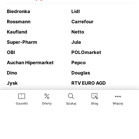
Biedronka
Lidl
Rossmann
Carrefour
Kaufland
Netto
Super-Pharm
Jula
OBI
POLOmarket
Auchan Hipermarket
Pepco
Dino
Douglas
Jysk
RTV EURO AGD
Action
Media Expert
Deichmann
Media Markt
Gazetki
Oferty
Szukaj
Blog
Więcej
Ding.pl to serwis internetowy prezentujący
gazetki promocyjne
oraz
katalogi
sklepów i dużych sieci handlowych. Dzięki
geolokalizacji otrzymasz przede wszystkim oferty sklepów, z
Twojego bliskiego otoczenia. Dodatkowo na stronie znajdziesz