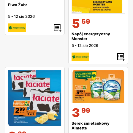
Piwo Żubr
5
-
12 sie 2026
5
59
Napój energetyczny
Monster
5
-
12 sie 2026
3
99
Serek śmietankowy
Almette