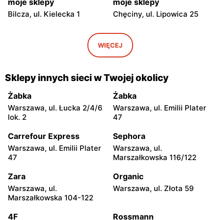
moje sklepy
moje sklepy
Bilcza, ul. Kielecka 1
Chęciny, ul. Lipowica 25
moje sklepy
moje sklepy
Iwaniska, ul. Ujazdowska 5
Bogoria, ul. Rynek 30
WIĘCEJ
moje sklepy
moje sklepy
Gorzyce, ul. Szkolna 44
Grębów, ul. Wydrza 180
Sklepy innych sieci w Twojej okolicy
moje sklepy
moje sklepy
Żabka
Żabka
Jadachy, ul. Jadachy 111
Jeżowe, ul. Zalesie 77
Warszawa, ul. Łucka 2/4/6
Warszawa, ul. Emilii Plater
lok. 2
47
moje sklepy
moje sklepy
Carrefour Express
Sephora
Kazimierza Wielka, ul.
Kamień, ul. Błonie 23
Kolejowa 15
Warszawa, ul. Emilii Plater
Warszawa, ul.
47
Marszałkowska 116/122
moje sklepy
moje sklepy
Zara
Organic
Górki, ul. Górki 71
Gumniska, ul. Gumniska
157C
Warszawa, ul.
Warszawa, ul. Złota 59
Marszałkowska 104-122
moje sklepy
moje sklepy
4F
Rossmann
Iwierzyce, ul. Iwierzyce
Tczew, ul. Franciszka Żwirki