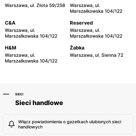
152A
61
Warszawa, ul. Złota 59/258
Warszawa, ul.
Marszałkowska 104/122
moje sklepy
moje sklepy
C&A
Reserved
Hyżne, ul. Hyżne 100
Jarosław, ul. Pełkińska 147
Warszawa, ul.
Warszawa, ul.
moje sklepy
moje sklepy
Marszałkowska 104/122
Marszałkowska 104/122
Niebylec, ul. Niebylec 139
Opole, ul. Grudzicka 45
H&M
Żabka
Warszawa, ul.
Warszawa, ul. Sienna 72
Marszałkowska 104/122
SIECI
Sieci handlowe
Włącz powiadomienia o gazetkach ulubionych sieci
handlowych