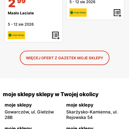
2
99
5
-
12 sie 2026
Masło Łaciate
5
-
12 sie 2026
WIĘCEJ OFERT Z GAZETEK MOJE SKLEPY
moje sklepy sklepy w Twojej okolicy
moje sklepy
moje sklepy
Gowarczów, ul. Giełzów
Skarżysko-Kamienna, ul.
28B
Rejowska 54
moje sklepy
moje sklepy