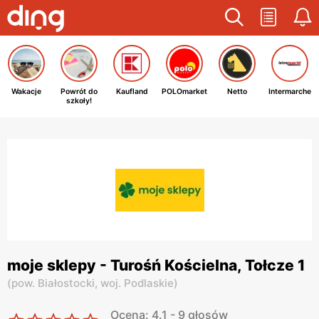
Wakacje
Powrót do
Kaufland
POLOmarket
Netto
Intermarche
szkoły!
moje sklepy - Turośń Kościelna, Tołcze 1
(
pow. Białostocki,
woj. Podlaskie
)
Ocena: 4.1 - 9 głosów