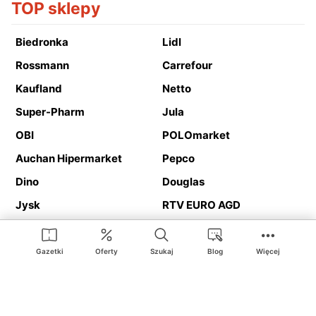
TOP sklepy
Biedronka
Lidl
Rossmann
Carrefour
Kaufland
Netto
Super-Pharm
Jula
OBI
POLOmarket
Auchan Hipermarket
Pepco
Dino
Douglas
Jysk
RTV EURO AGD
Action
Media Expert
Deichmann
Media Markt
Gazetki
Oferty
Szukaj
Blog
Więcej
Ding.pl to serwis internetowy prezentujący
gazetki promocyjne
oraz
katalogi
sklepów i dużych sieci handlowych. Dzięki
geolokalizacji otrzymasz przede wszystkim oferty sklepów, z