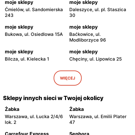
moje sklepy
moje sklepy
Ćmielów, ul. Sandomierska
Daleszyce, ul. pl. Staszica
243
30
moje sklepy
moje sklepy
Bukowa, ul. Osiedlowa 15A
Baćkowice, ul.
Modliborzyce 96
moje sklepy
moje sklepy
Bilcza, ul. Kielecka 1
Chęciny, ul. Lipowica 25
moje sklepy
moje sklepy
Iwaniska, ul. Ujazdowska 5
Bogoria, ul. Rynek 30
WIĘCEJ
moje sklepy
moje sklepy
Gorzyce, ul. Szkolna 44
Grębów, ul. Wydrza 180
Sklepy innych sieci w Twojej okolicy
moje sklepy
moje sklepy
Żabka
Żabka
Jadachy, ul. Jadachy 111
Jeżowe, ul. Zalesie 77
Warszawa, ul. Łucka 2/4/6
Warszawa, ul. Emilii Plater
lok. 2
47
moje sklepy
moje sklepy
Carrefour Express
Sephora
Kazimierza Wielka, ul.
Kamień, ul. Błonie 23