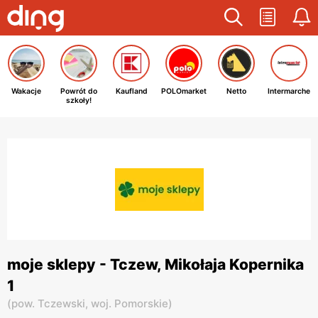
Wakacje
Powrót do
Kaufland
POLOmarket
Netto
Intermarche
szkoły!
moje sklepy - Tczew, Mikołaja Kopernika
1
(
pow. Tczewski,
woj. Pomorskie
)