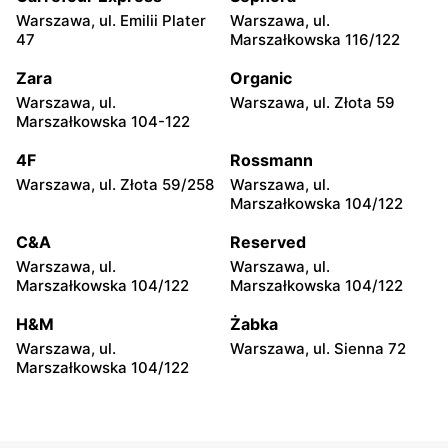
Kolejowa 15
Warszawa, ul. Emilii Plater
Warszawa, ul.
47
Marszałkowska 116/122
moje sklepy
moje sklepy
Zara
Organic
Górki, ul. Górki 71
Gumniska, ul. Gumniska
157C
Warszawa, ul.
Warszawa, ul. Złota 59
Marszałkowska 104-122
moje sklepy
moje sklepy
4F
Rossmann
Iwierzyce, ul. Iwierzyce
Tczew, ul. Franciszka Żwirki
152A
61
Warszawa, ul. Złota 59/258
Warszawa, ul.
Marszałkowska 104/122
moje sklepy
moje sklepy
C&A
Reserved
Hyżne, ul. Hyżne 100
Jarosław, ul. Pełkińska 147
Warszawa, ul.
Warszawa, ul.
moje sklepy
moje sklepy
Marszałkowska 104/122
Marszałkowska 104/122
Niebylec, ul. Niebylec 139
Opole, ul. Grudzicka 45
H&M
Żabka
Warszawa, ul.
Warszawa, ul. Sienna 72
Marszałkowska 104/122