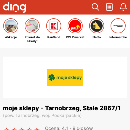
Wakacje
Powrót do
Kaufland
POLOmarket
Netto
Intermarche
szkoły!
moje sklepy - Tarnobrzeg, Stale 2867/1
(
pow. Tarnobrzeg,
woj. Podkarpackie
)
Ocena: 4.1 - 9 głosów