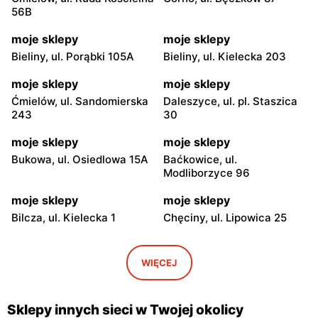
56B
moje sklepy
moje sklepy
Bieliny, ul. Porąbki 105A
Bieliny, ul. Kielecka 203
moje sklepy
moje sklepy
Ćmielów, ul. Sandomierska
Daleszyce, ul. pl. Staszica
243
30
moje sklepy
moje sklepy
Bukowa, ul. Osiedlowa 15A
Baćkowice, ul.
Modliborzyce 96
moje sklepy
moje sklepy
Bilcza, ul. Kielecka 1
Chęciny, ul. Lipowica 25
moje sklepy
moje sklepy
Iwaniska, ul. Ujazdowska 5
Bogoria, ul. Rynek 30
WIĘCEJ
moje sklepy
moje sklepy
Gorzyce, ul. Szkolna 44
Grębów, ul. Wydrza 180
Sklepy innych sieci w Twojej okolicy