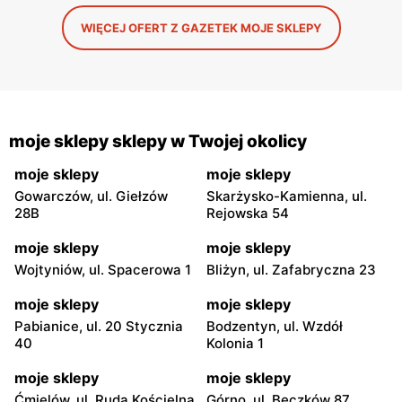
WIĘCEJ OFERT Z GAZETEK MOJE SKLEPY
moje sklepy sklepy w Twojej okolicy
moje sklepy
moje sklepy
Gowarczów, ul. Giełzów
Skarżysko-Kamienna, ul.
28B
Rejowska 54
moje sklepy
moje sklepy
Wojtyniów, ul. Spacerowa 1
Bliżyn, ul. Zafabryczna 23
moje sklepy
moje sklepy
Pabianice, ul. 20 Stycznia
Bodzentyn, ul. Wzdół
40
Kolonia 1
moje sklepy
moje sklepy
Ćmielów, ul. Ruda Kościelna
Górno, ul. Bęczków 87