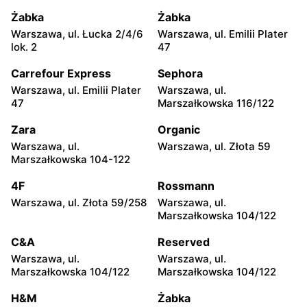
moje sklepy
moje sklepy
Żabka
Żabka
Jadachy, ul. Jadachy 111
Jeżowe, ul. Zalesie 77
Warszawa, ul. Łucka 2/4/6
Warszawa, ul. Emilii Plater
lok. 2
47
moje sklepy
moje sklepy
Carrefour Express
Sephora
Kazimierza Wielka, ul.
Kamień, ul. Błonie 23
Kolejowa 15
Warszawa, ul. Emilii Plater
Warszawa, ul.
47
Marszałkowska 116/122
moje sklepy
moje sklepy
Zara
Organic
Górki, ul. Górki 71
Gumniska, ul. Gumniska
157C
Warszawa, ul.
Warszawa, ul. Złota 59
Marszałkowska 104-122
moje sklepy
moje sklepy
4F
Rossmann
Iwierzyce, ul. Iwierzyce
Tczew, ul. Franciszka Żwirki
152A
61
Warszawa, ul. Złota 59/258
Warszawa, ul.
Marszałkowska 104/122
moje sklepy
moje sklepy
C&A
Reserved
Hyżne, ul. Hyżne 100
Jarosław, ul. Pełkińska 147
Warszawa, ul.
Warszawa, ul.
moje sklepy
moje sklepy
Marszałkowska 104/122
Marszałkowska 104/122
Niebylec, ul. Niebylec 139
Opole, ul. Grudzicka 45
H&M
Żabka