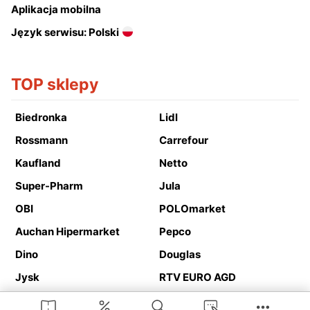
Aplikacja mobilna
Język serwisu: Polski
TOP sklepy
Biedronka
Lidl
Rossmann
Carrefour
Kaufland
Netto
Super-Pharm
Jula
OBI
POLOmarket
Auchan Hipermarket
Pepco
Dino
Douglas
Jysk
RTV EURO AGD
Action
Media Expert