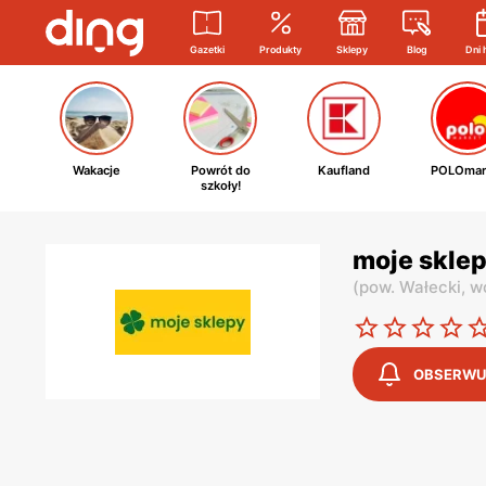
Gazetki
Produkty
Sklepy
Blog
Dni 
Wakacje
Powrót do
Kaufland
POLOmar
szkoły!
moje sklep
(
pow. Wałecki,
w
OBSERWU