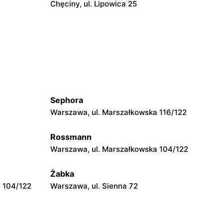
Chęciny, ul. Lipowica 25
moje sklepy
Grębów, ul. Wydrza 180
moje sklepy
wa 15
Kamień, ul. Błonie 23
Sephora
moje sklepy
Warszawa, ul. Marszałkowska 116/122
Tczew, ul. Franciszka Żwirki 61
Rossmann
moje sklepy
Warszawa, ul. Marszałkowska 104/122
Opole, ul. Grudzicka 45
Żabka
 104/122
Warszawa, ul. Sienna 72