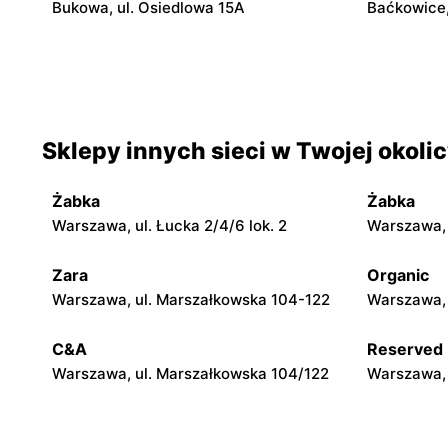
Bukowa, ul. Osiedlowa 15A
Baćkowice,
moje sklepy
moje skle
Iwaniska, ul. Ujazdowska 5
Bogoria, ul
moje sklepy
moje skle
Sklepy innych sieci w Twojej okoli
Jadachy, ul. Jadachy 111
Jeżowe, ul.
Żabka
Żabka
moje sklepy
moje skle
Warszawa, ul. Łucka 2/4/6 lok. 2
Warszawa, u
Górki, ul. Górki 71
Gumniska, 
Zara
Organic
moje sklepy
moje skle
Warszawa, ul. Marszałkowska 104-122
Warszawa, 
Hyżne, ul. Hyżne 100
Jarosław, u
C&A
Reserved
Warszawa, ul. Marszałkowska 104/122
Warszawa, 