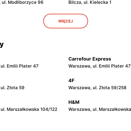
 ul. Modliborzyce 96
Bilcza, ul. Kielecka 1
py
moje sklepy
WIĘCEJ
. Rynek 30
Gorzyce, ul. Szkolna 44
py
moje sklepy
cy
 Zalesie 77
Kazimierza Wielka, ul. Kolejo
Carrefour Express
py
moje sklepy
l. Emilii Plater 47
Warszawa, ul. Emilii Plater 47
ul. Gumniska 157C
Iwierzyce, ul. Iwierzyce 152A
4F
py
moje sklepy
ul. Złota 59
Warszawa, ul. Złota 59/258
l. Pełkińska 147
Niebylec, ul. Niebylec 139
H&M
ul. Marszałkowska 104/122
Warszawa, ul. Marszałkowska