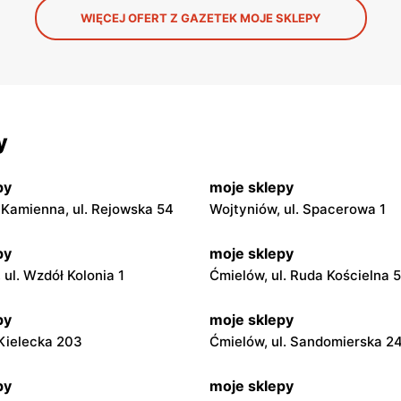
WIĘCEJ OFERT Z GAZETEK MOJE SKLEPY
y
py
moje sklepy
Kamienna, ul. Rejowska 54
Wojtyniów, ul. Spacerowa 1
py
moje sklepy
ul. Wzdół Kolonia 1
Ćmielów, ul. Ruda Kościelna 
py
moje sklepy
. Kielecka 203
Ćmielów, ul. Sandomierska 2
py
moje sklepy