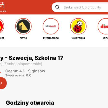
handlu
ket
Netto
Intermarche
Biedronka
Din
y - Szwecja, Szkolna 17
oj. Zachodniopomorskie
)
Ocena: 4.1 - 9 głosów
Twoja ocena: 0.0
J
Godziny otwarcia