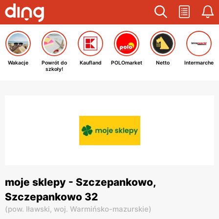
Wakacje
Powrót do
Kaufland
POLOmarket
Netto
Intermarche
szkoły!
moje sklepy - Szczepankowo,
Szczepankowo 32
(
pow. Iławski,
woj. Warmińsko-mazurskie
)