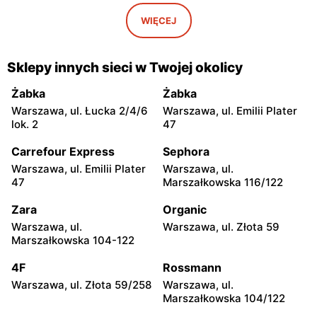
moje sklepy
moje sklepy
Iwaniska, ul. Ujazdowska 5
Bogoria, ul. Rynek 30
WIĘCEJ
moje sklepy
moje sklepy
Gorzyce, ul. Szkolna 44
Grębów, ul. Wydrza 180
Sklepy innych sieci w Twojej okolicy
moje sklepy
moje sklepy
Żabka
Żabka
Jadachy, ul. Jadachy 111
Jeżowe, ul. Zalesie 77
Warszawa, ul. Łucka 2/4/6
Warszawa, ul. Emilii Plater
lok. 2
47
moje sklepy
moje sklepy
Carrefour Express
Sephora
Kazimierza Wielka, ul.
Kamień, ul. Błonie 23
Kolejowa 15
Warszawa, ul. Emilii Plater
Warszawa, ul.
47
Marszałkowska 116/122
moje sklepy
moje sklepy
Zara
Organic
Górki, ul. Górki 71
Gumniska, ul. Gumniska
157C
Warszawa, ul.
Warszawa, ul. Złota 59
Marszałkowska 104-122
moje sklepy
moje sklepy
4F
Rossmann
Iwierzyce, ul. Iwierzyce
Tczew, ul. Franciszka Żwirki
152A
61
Warszawa, ul. Złota 59/258
Warszawa, ul.
Marszałkowska 104/122
moje sklepy
moje sklepy