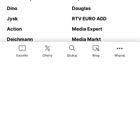
Dino
Douglas
Jysk
RTV EURO AGD
Action
Media Expert
Deichmann
Media Markt
Gazetki
Oferty
Szukaj
Blog
Więcej
Ding.pl to serwis internetowy prezentujący
gazetki promocyjne
oraz
katalogi
sklepów i dużych sieci handlowych. Dzięki
geolokalizacji otrzymasz przede wszystkim oferty sklepów, z
Twojego bliskiego otoczenia. Dodatkowo na stronie znajdziesz
adresy sklepów, więc w trakcie podróży bez problemu trafisz do
ulubionego sklepu.
Na naszym serwisie znajdziesz najlepsze
promocje
i
oferty
z całej
Polski. Dzięki Ding.pl w prosty sposób porównasz ceny z różnych
sklepów i rozsądnie zaplanujecie
zakupy
. Chcesz tanio kupić
cukier
lub
panele podłogowe
. Kupić
rower
na prezent? Spróbować
piwa
w okazyjnej cenie? Z Ding.pl jest to bardzo proste! U nas
dostaniesz nową gazetkę promocyjną sklepu:
Lidl
, Biedronka,
Media Markt
czy
Leroy Merlin
.
Nie interesują cię wszystkie
promocyjne
produkty? Chcesz
dostawać powiadomienia tylko od wybranych sieci? Wypatrujesz