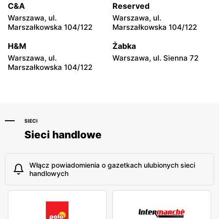
C&A
Reserved
Hyżne, ul. Hyżne 100
Jarosław, ul. Pełkińska 147
Warszawa, ul.
Warszawa, ul.
moje sklepy
moje sklepy
Marszałkowska 104/122
Marszałkowska 104/122
Niebylec, ul. Niebylec 139
Opole, ul. Grudzicka 45
H&M
Żabka
Warszawa, ul.
Warszawa, ul. Sienna 72
Marszałkowska 104/122
SIECI
Sieci handlowe
Włącz powiadomienia o gazetkach ulubionych sieci
handlowych