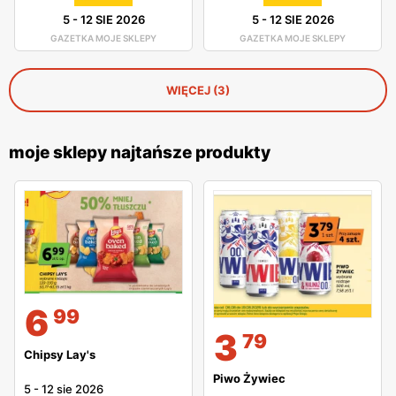
5
-
12 SIE 2026
5
-
12 SIE 2026
GAZETKA MOJE SKLEPY
GAZETKA MOJE SKLEPY
WIĘCEJ (3)
moje sklepy najtańsze produkty
6
99
3
79
Chipsy Lay's
Piwo Żywiec
5
-
12 sie 2026