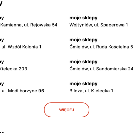
y
py
moje sklepy
Kamienna, ul. Rejowska 54
Wojtyniów, ul. Spacerowa 1
py
moje sklepy
ul. Wzdół Kolonia 1
Ćmielów, ul. Ruda Kościelna 
py
moje sklepy
. Kielecka 203
Ćmielów, ul. Sandomierska 2
py
moje sklepy
 ul. Modliborzyce 96
Bilcza, ul. Kielecka 1
py
moje sklepy
WIĘCEJ
. Rynek 30
Gorzyce, ul. Szkolna 44
py
moje sklepy