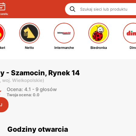
handlu
ket
Netto
Intermarche
Biedronka
Din
y - Szamocin, Rynek 14
,
woj. Wielkopolskie
)
Ocena: 4.1 - 9 głosów
Twoja ocena: 0.0
J
Godziny otwarcia