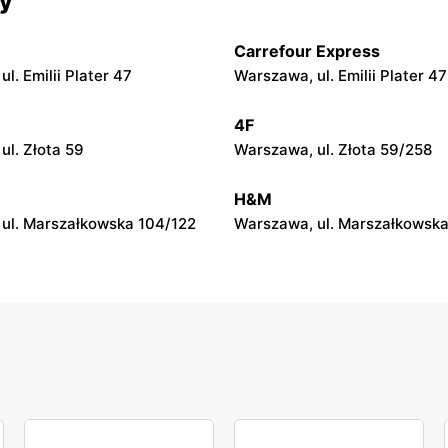
cy
 Zalesie 77
Kazimierza Wielka, ul. Kolejo
Carrefour Express
py
moje sklepy
l. Emilii Plater 47
Warszawa, ul. Emilii Plater 47
ul. Gumniska 157C
Iwierzyce, ul. Iwierzyce 152A
4F
py
moje sklepy
ul. Złota 59
Warszawa, ul. Złota 59/258
l. Pełkińska 147
Niebylec, ul. Niebylec 139
H&M
ul. Marszałkowska 104/122
Warszawa, ul. Marszałkowska