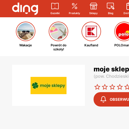
Gazetki
Produkty
Sklepy
Blog
Dni 
Wakacje
Powrót do
Kaufland
POLOmar
szkoły!
moje sklep
(
pow. Chodzieski
OBSERWU