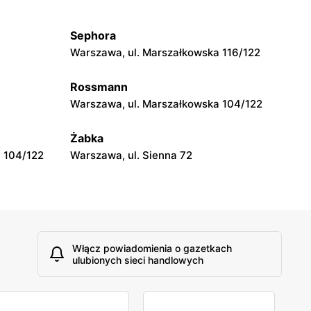
wa 15
Kamień, ul. Błonie 23
Sephora
moje sklepy
Warszawa, ul. Marszałkowska 116/122
Tczew, ul. Franciszka Żwirki 61
Rossmann
moje sklepy
Warszawa, ul. Marszałkowska 104/122
Opole, ul. Grudzicka 45
Żabka
 104/122
Warszawa, ul. Sienna 72
Włącz powiadomienia o gazetkach
ulubionych sieci handlowych