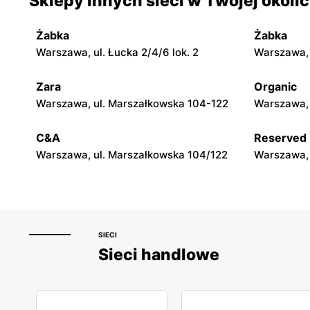
Sklepy innych sieci w Twojej okoli
Jadachy, ul. Jadachy 111
Jeżowe, ul.
Żabka
Żabka
moje sklepy
moje skle
Warszawa, ul. Łucka 2/4/6 lok. 2
Warszawa, u
Górki, ul. Górki 71
Gumniska, 
Zara
Organic
moje sklepy
moje skle
Warszawa, ul. Marszałkowska 104-122
Warszawa, 
Hyżne, ul. Hyżne 100
Jarosław, u
C&A
Reserved
Warszawa, ul. Marszałkowska 104/122
Warszawa, 
SIECI
Sieci handlowe