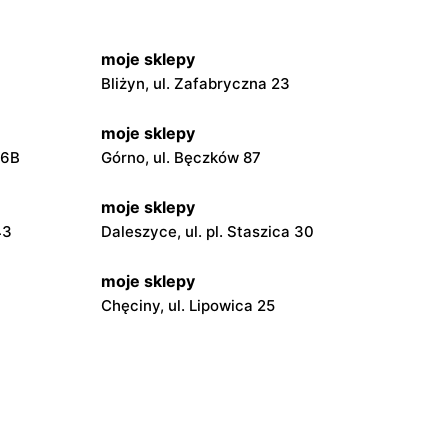
moje sklepy
Bliżyn, ul. Zafabryczna 23
moje sklepy
56B
Górno, ul. Bęczków 87
moje sklepy
43
Daleszyce, ul. pl. Staszica 30
moje sklepy
Chęciny, ul. Lipowica 25
moje sklepy
Grębów, ul. Wydrza 180
moje sklepy