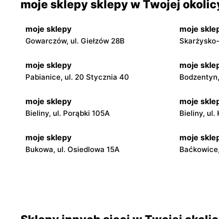
moje sklepy sklepy w Twojej okolic
moje sklepy
moje skle
Gowarczów, ul. Giełzów 28B
Skarżysko-
moje sklepy
moje skle
Pabianice, ul. 20 Stycznia 40
Bodzentyn, 
moje sklepy
moje skle
Bieliny, ul. Porąbki 105A
Bieliny, ul
moje sklepy
moje skle
Bukowa, ul. Osiedlowa 15A
Baćkowice,
moje sklepy
moje skle
Iwaniska, ul. Ujazdowska 5
Bogoria, ul
moje sklepy
moje skle