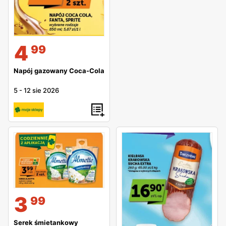
4
99
Napój gazowany Coca-Cola
5
-
12 sie 2026
3
99
Serek śmietankowy