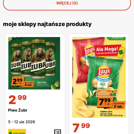
WIĘCEJ (3)
moje sklepy najtańsze produkty
2
99
Piwo Żubr
5
-
12 sie 2026
7
99