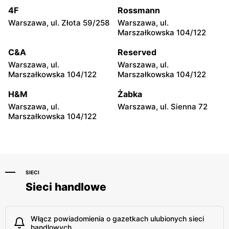
4F
Rossmann
Iwierzyce, ul. Iwierzyce
Tczew, ul. Franciszka Żwirki
152A
61
Warszawa, ul. Złota 59/258
Warszawa, ul.
Marszałkowska 104/122
moje sklepy
moje sklepy
C&A
Reserved
Hyżne, ul. Hyżne 100
Jarosław, ul. Pełkińska 147
Warszawa, ul.
Warszawa, ul.
moje sklepy
moje sklepy
Marszałkowska 104/122
Marszałkowska 104/122
Niebylec, ul. Niebylec 139
Opole, ul. Grudzicka 45
H&M
Żabka
Warszawa, ul.
Warszawa, ul. Sienna 72
Marszałkowska 104/122
SIECI
Sieci handlowe
Włącz powiadomienia o gazetkach ulubionych sieci
handlowych