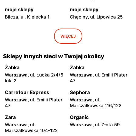
moje sklepy
moje sklepy
Bilcza, ul. Kielecka 1
Chęciny, ul. Lipowica 25
moje sklepy
moje sklepy
Iwaniska, ul. Ujazdowska 5
Bogoria, ul. Rynek 30
WIĘCEJ
moje sklepy
moje sklepy
Gorzyce, ul. Szkolna 44
Grębów, ul. Wydrza 180
Sklepy innych sieci w Twojej okolicy
moje sklepy
moje sklepy
Żabka
Żabka
Jadachy, ul. Jadachy 111
Jeżowe, ul. Zalesie 77
Warszawa, ul. Łucka 2/4/6
Warszawa, ul. Emilii Plater
lok. 2
47
moje sklepy
moje sklepy
Carrefour Express
Sephora
Kazimierza Wielka, ul.
Kamień, ul. Błonie 23
Kolejowa 15
Warszawa, ul. Emilii Plater
Warszawa, ul.
47
Marszałkowska 116/122
moje sklepy
moje sklepy
Zara
Organic
Górki, ul. Górki 71
Gumniska, ul. Gumniska
157C
Warszawa, ul.
Warszawa, ul. Złota 59
Marszałkowska 104-122
moje sklepy
moje sklepy