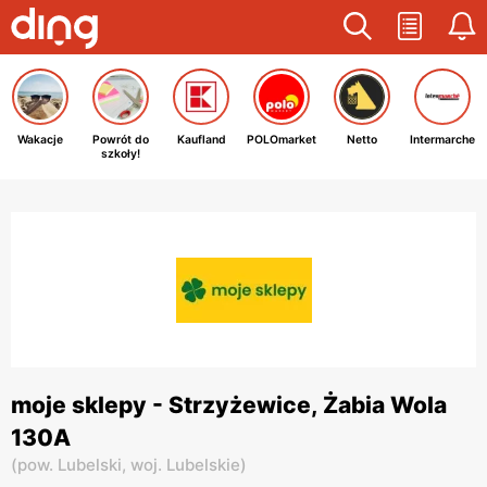
Wakacje
Powrót do
Kaufland
POLOmarket
Netto
Intermarche
szkoły!
moje sklepy - Strzyżewice, Żabia Wola
130A
(
pow. Lubelski,
woj. Lubelskie
)