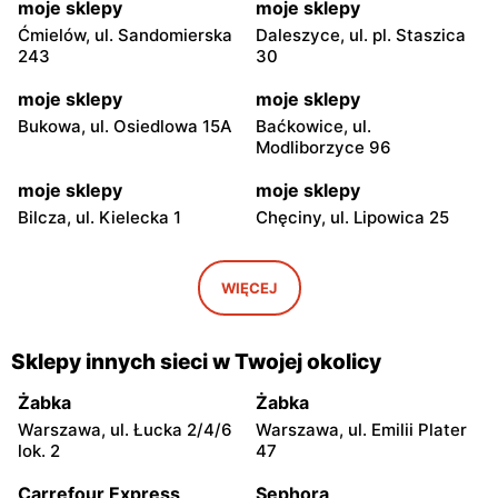
moje sklepy
moje sklepy
Ćmielów, ul. Sandomierska
Daleszyce, ul. pl. Staszica
243
30
moje sklepy
moje sklepy
Bukowa, ul. Osiedlowa 15A
Baćkowice, ul.
Modliborzyce 96
moje sklepy
moje sklepy
Bilcza, ul. Kielecka 1
Chęciny, ul. Lipowica 25
moje sklepy
moje sklepy
Iwaniska, ul. Ujazdowska 5
Bogoria, ul. Rynek 30
WIĘCEJ
moje sklepy
moje sklepy
Gorzyce, ul. Szkolna 44
Grębów, ul. Wydrza 180
Sklepy innych sieci w Twojej okolicy
moje sklepy
moje sklepy
Żabka
Żabka
Jadachy, ul. Jadachy 111
Jeżowe, ul. Zalesie 77
Warszawa, ul. Łucka 2/4/6
Warszawa, ul. Emilii Plater
lok. 2
47
moje sklepy
moje sklepy
Carrefour Express
Sephora
Kazimierza Wielka, ul.
Kamień, ul. Błonie 23