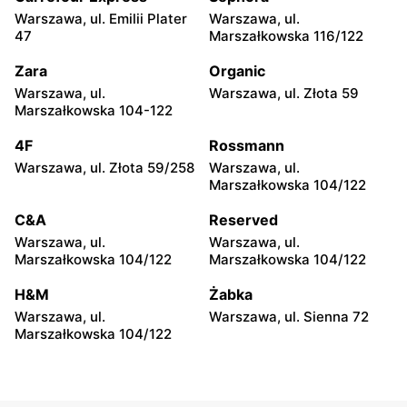
Kolejowa 15
Warszawa, ul. Emilii Plater
Warszawa, ul.
47
Marszałkowska 116/122
moje sklepy
moje sklepy
Zara
Organic
Górki, ul. Górki 71
Gumniska, ul. Gumniska
157C
Warszawa, ul.
Warszawa, ul. Złota 59
Marszałkowska 104-122
moje sklepy
moje sklepy
4F
Rossmann
Iwierzyce, ul. Iwierzyce
Tczew, ul. Franciszka Żwirki
152A
61
Warszawa, ul. Złota 59/258
Warszawa, ul.
Marszałkowska 104/122
moje sklepy
moje sklepy
C&A
Reserved
Hyżne, ul. Hyżne 100
Jarosław, ul. Pełkińska 147
Warszawa, ul.
Warszawa, ul.
moje sklepy
moje sklepy
Marszałkowska 104/122
Marszałkowska 104/122
Niebylec, ul. Niebylec 139
Opole, ul. Grudzicka 45
H&M
Żabka
Warszawa, ul.
Warszawa, ul. Sienna 72
Marszałkowska 104/122