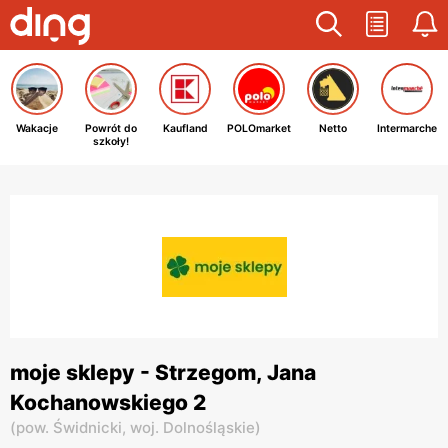
Wakacje
Powrót do
Kaufland
POLOmarket
Netto
Intermarche
szkoły!
moje sklepy - Strzegom, Jana
Kochanowskiego 2
(
pow. Świdnicki,
woj. Dolnośląskie
)