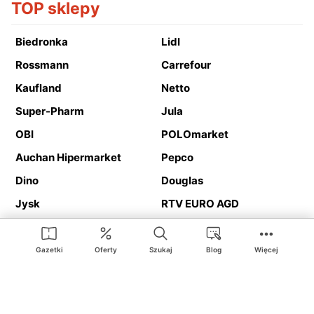
TOP sklepy
Biedronka
Lidl
Rossmann
Carrefour
Kaufland
Netto
Super-Pharm
Jula
OBI
POLOmarket
Auchan Hipermarket
Pepco
Dino
Douglas
Jysk
RTV EURO AGD
Action
Media Expert
Deichmann
Media Markt
Gazetki
Oferty
Szukaj
Blog
Więcej
Ding.pl to serwis internetowy prezentujący
gazetki promocyjne
oraz
katalogi
sklepów i dużych sieci handlowych. Dzięki
geolokalizacji otrzymasz przede wszystkim oferty sklepów, z