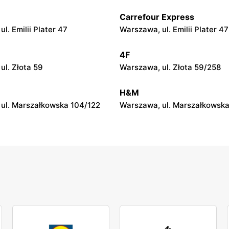
Carrefour Express
py
moje sklepy
l. Emilii Plater 47
Warszawa, ul. Emilii Plater 47
ul. Gumniska 157C
Iwierzyce, ul. Iwierzyce 152A
4F
py
moje sklepy
ul. Złota 59
Warszawa, ul. Złota 59/258
l. Pełkińska 147
Niebylec, ul. Niebylec 139
H&M
ul. Marszałkowska 104/122
Warszawa, ul. Marszałkowska