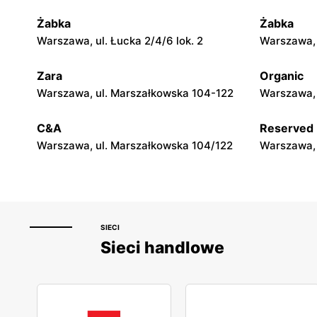
Żabka
Żabka
moje sklepy
moje skle
Warszawa, ul. Łucka 2/4/6 lok. 2
Warszawa, u
Górki, ul. Górki 71
Gumniska, 
Zara
Organic
moje sklepy
moje skle
Warszawa, ul. Marszałkowska 104-122
Warszawa, 
Hyżne, ul. Hyżne 100
Jarosław, u
C&A
Reserved
Warszawa, ul. Marszałkowska 104/122
Warszawa, 
SIECI
Sieci handlowe