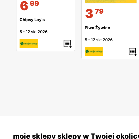
6
99
3
79
Chipsy Lay's
Piwo Żywiec
5
-
12 sie 2026
5
-
12 sie 2026
moje sklepy sklepy w Twojej okolic