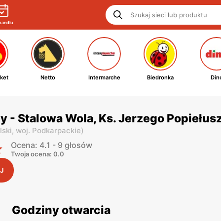
handlu
ket
Netto
Intermarche
Biedronka
Din
y - Stalowa Wola, Ks. Jerzego Popiełusz
lski,
woj. Podkarpackie
)
Ocena: 4.1 - 9 głosów
Twoja ocena: 0.0
J
Godziny otwarcia