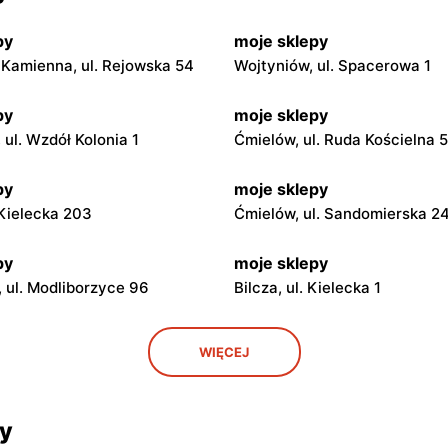
py
moje sklepy
Kamienna, ul. Rejowska 54
Wojtyniów, ul. Spacerowa 1
py
moje sklepy
ul. Wzdół Kolonia 1
Ćmielów, ul. Ruda Kościelna 
py
moje sklepy
. Kielecka 203
Ćmielów, ul. Sandomierska 2
py
moje sklepy
 ul. Modliborzyce 96
Bilcza, ul. Kielecka 1
py
moje sklepy
WIĘCEJ
. Rynek 30
Gorzyce, ul. Szkolna 44
py
moje sklepy
cy
 Zalesie 77
Kazimierza Wielka, ul. Kolejo