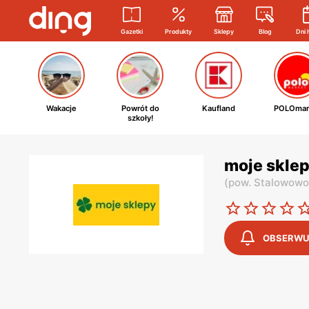
Gazetki
Produkty
Sklepy
Blog
Dni 
Wakacje
Powrót do
Kaufland
POLOmar
szkoły!
moje sklep
(
pow. Stalowowo
OBSERWU