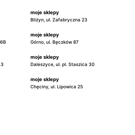
moje sklepy
Bliżyn, ul. Zafabryczna 23
moje sklepy
56B
Górno, ul. Bęczków 87
moje sklepy
43
Daleszyce, ul. pl. Staszica 30
moje sklepy
Chęciny, ul. Lipowica 25
moje sklepy
Grębów, ul. Wydrza 180
moje sklepy
wa 15
Kamień, ul. Błonie 23