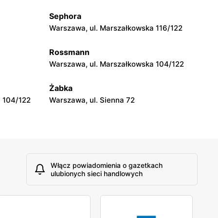
Sephora
moje sklepy
Warszawa, ul. Marszałkowska 116/122
Tczew, ul. Franciszka Żwirki 61
Rossmann
moje sklepy
Warszawa, ul. Marszałkowska 104/122
Opole, ul. Grudzicka 45
Żabka
 104/122
Warszawa, ul. Sienna 72
Włącz powiadomienia o gazetkach
ulubionych sieci handlowych