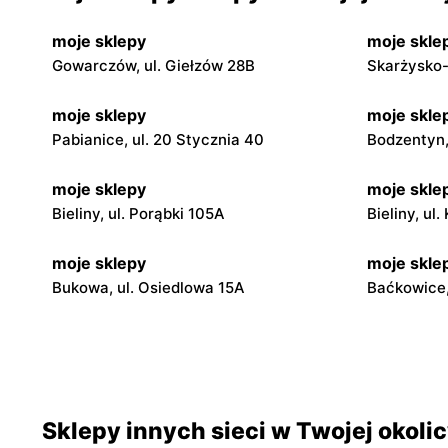
moje sklepy
moje skle
Gowarczów, ul. Giełzów 28B
Skarżysko-
moje sklepy
moje skle
Pabianice, ul. 20 Stycznia 40
Bodzentyn, 
moje sklepy
moje skle
Bieliny, ul. Porąbki 105A
Bieliny, ul
moje sklepy
moje skle
Bukowa, ul. Osiedlowa 15A
Baćkowice,
moje sklepy
moje skle
Iwaniska, ul. Ujazdowska 5
Bogoria, ul
moje sklepy
moje skle
Sklepy innych sieci w Twojej okoli
Jadachy, ul. Jadachy 111
Jeżowe, ul.