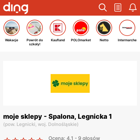
Wakacje
Powrót do
Kaufland
POLOmarket
Netto
Intermarche
szkoły!
moje sklepy - Spalona, Legnicka 1
(
pow. Legnicki,
woj. Dolnośląskie
)
Ocena: 4.1 - 9 głosów