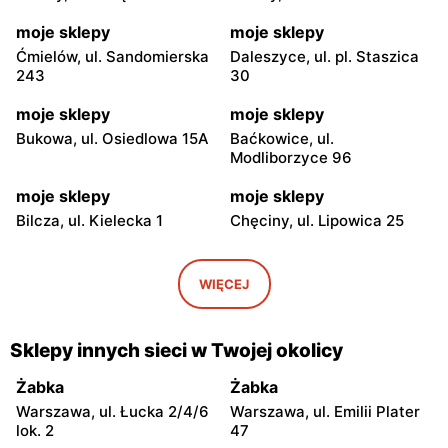
moje sklepy
moje sklepy
Ćmielów, ul. Sandomierska
Daleszyce, ul. pl. Staszica
243
30
moje sklepy
moje sklepy
Bukowa, ul. Osiedlowa 15A
Baćkowice, ul.
Modliborzyce 96
moje sklepy
moje sklepy
Bilcza, ul. Kielecka 1
Chęciny, ul. Lipowica 25
moje sklepy
moje sklepy
Iwaniska, ul. Ujazdowska 5
Bogoria, ul. Rynek 30
WIĘCEJ
moje sklepy
moje sklepy
Gorzyce, ul. Szkolna 44
Grębów, ul. Wydrza 180
Sklepy innych sieci w Twojej okolicy
moje sklepy
moje sklepy
Żabka
Żabka
Jadachy, ul. Jadachy 111
Jeżowe, ul. Zalesie 77
Warszawa, ul. Łucka 2/4/6
Warszawa, ul. Emilii Plater
lok. 2
47