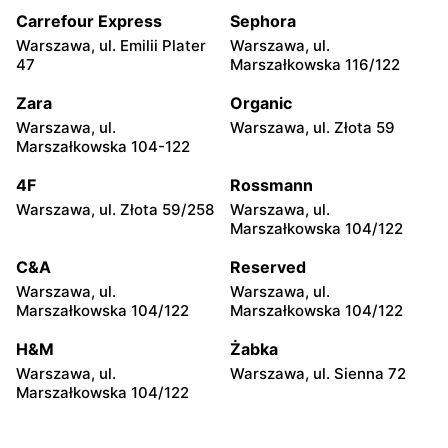
moje sklepy
moje sklepy
Carrefour Express
Sephora
Kazimierza Wielka, ul.
Kamień, ul. Błonie 23
Kolejowa 15
Warszawa, ul. Emilii Plater
Warszawa, ul.
47
Marszałkowska 116/122
moje sklepy
moje sklepy
Zara
Organic
Górki, ul. Górki 71
Gumniska, ul. Gumniska
157C
Warszawa, ul.
Warszawa, ul. Złota 59
Marszałkowska 104-122
moje sklepy
moje sklepy
4F
Rossmann
Iwierzyce, ul. Iwierzyce
Tczew, ul. Franciszka Żwirki
152A
61
Warszawa, ul. Złota 59/258
Warszawa, ul.
Marszałkowska 104/122
moje sklepy
moje sklepy
C&A
Reserved
Hyżne, ul. Hyżne 100
Jarosław, ul. Pełkińska 147
Warszawa, ul.
Warszawa, ul.
moje sklepy
moje sklepy
Marszałkowska 104/122
Marszałkowska 104/122
Niebylec, ul. Niebylec 139
Opole, ul. Grudzicka 45
H&M
Żabka
Warszawa, ul.
Warszawa, ul. Sienna 72
Marszałkowska 104/122