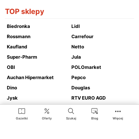
TOP sklepy
Biedronka
Lidl
Rossmann
Carrefour
Kaufland
Netto
Super-Pharm
Jula
OBI
POLOmarket
Auchan Hipermarket
Pepco
Dino
Douglas
Jysk
RTV EURO AGD
Action
Media Expert
Deichmann
Media Markt
Gazetki
Oferty
Szukaj
Blog
Więcej
Ding.pl to serwis internetowy prezentujący
gazetki promocyjne