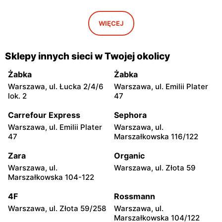
moje sklepy
moje sklepy
Iwaniska, ul. Ujazdowska 5
Bogoria, ul. Rynek 30
WIĘCEJ
moje sklepy
moje sklepy
Gorzyce, ul. Szkolna 44
Grębów, ul. Wydrza 180
Sklepy innych sieci w Twojej okolicy
moje sklepy
moje sklepy
Żabka
Żabka
Jadachy, ul. Jadachy 111
Jeżowe, ul. Zalesie 77
Warszawa, ul. Łucka 2/4/6
Warszawa, ul. Emilii Plater
lok. 2
47
moje sklepy
moje sklepy
Carrefour Express
Sephora
Kazimierza Wielka, ul.
Kamień, ul. Błonie 23
Kolejowa 15
Warszawa, ul. Emilii Plater
Warszawa, ul.
47
Marszałkowska 116/122
moje sklepy
moje sklepy
Zara
Organic
Górki, ul. Górki 71
Gumniska, ul. Gumniska
157C
Warszawa, ul.
Warszawa, ul. Złota 59
Marszałkowska 104-122
moje sklepy
moje sklepy
4F
Rossmann
Iwierzyce, ul. Iwierzyce
Tczew, ul. Franciszka Żwirki
152A
61
Warszawa, ul. Złota 59/258
Warszawa, ul.
Marszałkowska 104/122