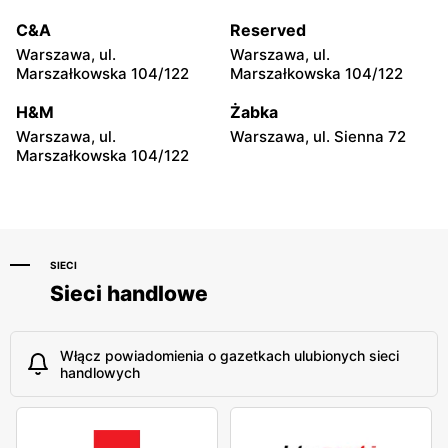
moje sklepy
moje sklepy
C&A
Reserved
Hyżne, ul. Hyżne 100
Jarosław, ul. Pełkińska 147
Warszawa, ul.
Warszawa, ul.
moje sklepy
moje sklepy
Marszałkowska 104/122
Marszałkowska 104/122
Niebylec, ul. Niebylec 139
Opole, ul. Grudzicka 45
H&M
Żabka
Warszawa, ul.
Warszawa, ul. Sienna 72
Marszałkowska 104/122
SIECI
Sieci handlowe
Włącz powiadomienia o gazetkach ulubionych sieci
handlowych