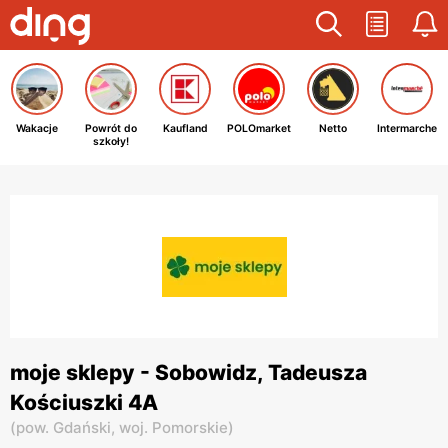
Wakacje
Powrót do
Kaufland
POLOmarket
Netto
Intermarche
szkoły!
moje sklepy - Sobowidz, Tadeusza
Kościuszki 4A
(
pow. Gdański,
woj. Pomorskie
)